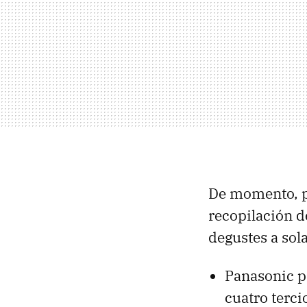
De momento, p
recopilación d
degustes a sol
Panasonic p
cuatro terci