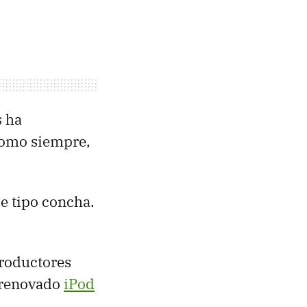
 ha
como siempre,
e tipo concha.
productores
 renovado
iPod