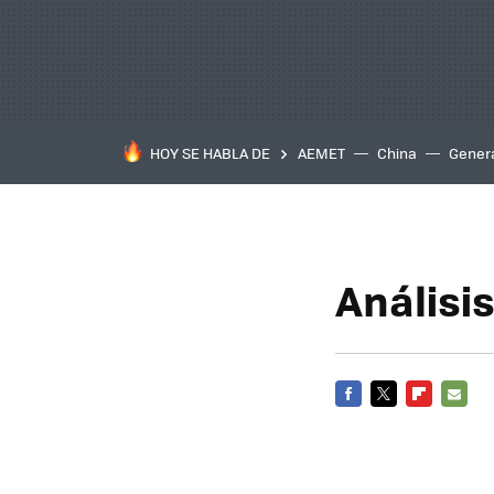
HOY SE HABLA DE
AEMET
China
Gener
Análisi
FACEBOOK
TWITTER
FLIPBOARD
E-
MAIL