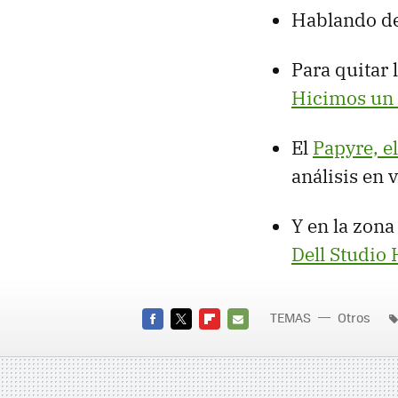
Hablando de
Para quitar 
Hicimos un 
El
Papyre, el
análisis en 
Y en la zona
Dell Studio
TEMAS
Otros
FACEBOOK
TWITTER
FLIPBOARD
E-
MAIL