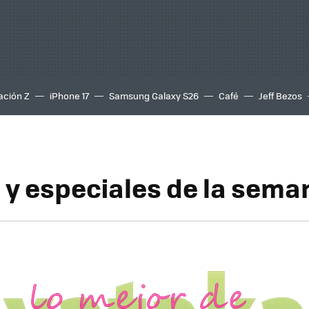
ación Z
iPhone 17
Samsung Galaxy S26
Café
Jeff Bezos
s y especiales de la sema