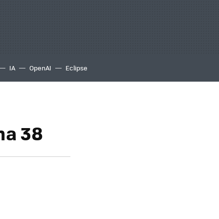
IA
OpenAI
Eclipse
na 38