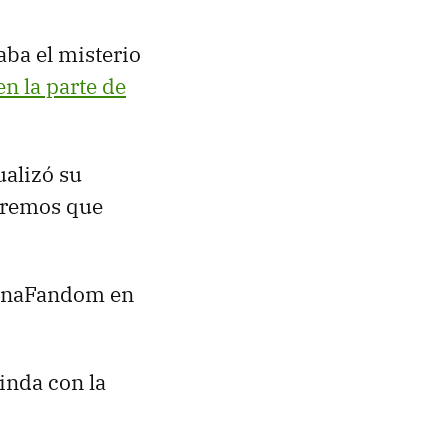
aba el misterio
n la parte de
alizó su
dremos que
ZonaFandom en
inda con la