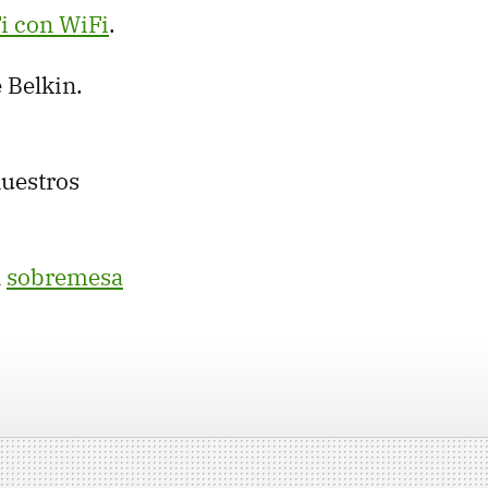
i con WiFi
.
 Belkin.
nuestros
l
sobremesa