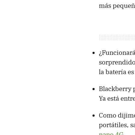
más pequeño
¿Funcionará
sorprendido
la batería e
Blackberry p
Ya está entr
Como dijimo
portátiles,
nano 4G
.