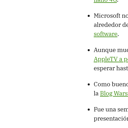
Microsoft no
alrededor d
software
.
Aunque much
AppleTV a p
esperar hast
Como buenos
la
Blog Wars
Fue una sem
presentación