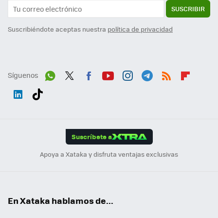
SUSCRIBIR
Suscribiéndote aceptas nuestra
política de privacidad
Síguenos
Wh
Twit
Fac
You
Inst
Tele
RSS
Flip
ats
ter
ebo
tub
agr
gra
boa
Link
Tikt
App
ok
e
am
m
rd
edI
ok
Suscríbete a
n
Apoya a Xataka y disfruta ventajas exclusivas
En Xataka hablamos de...