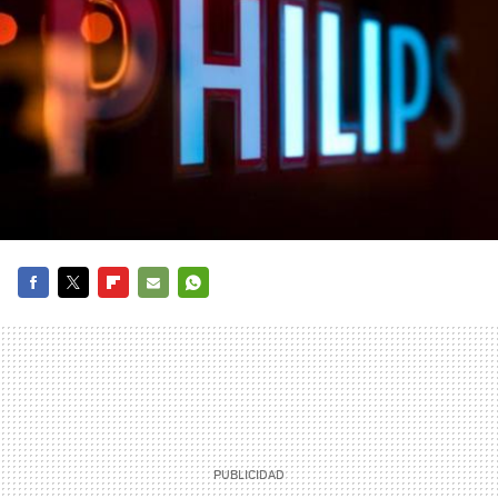
FACEBOOK
TWITTER
FLIPBOARD
E-
WHATSAPP
MAIL