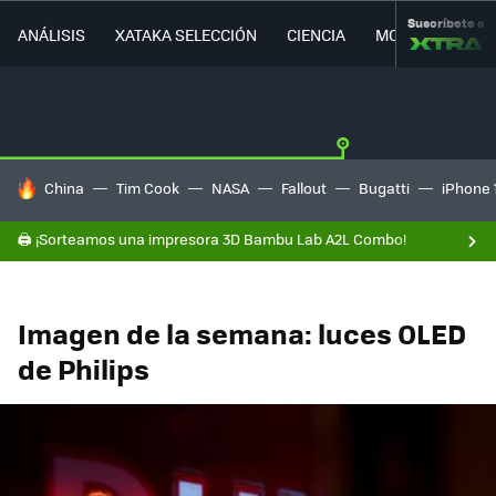
Suscríbete a
ANÁLISIS
XATAKA SELECCIÓN
CIENCIA
MOVILIDAD
HOY SE HABLA DE
China
Tim Cook
NASA
Fallout
Bugatti
iPhone 
🖨️ ¡Sorteamos una impresora 3D Bambu Lab A2L Combo!
Imagen de la semana: luces OLED
de Philips