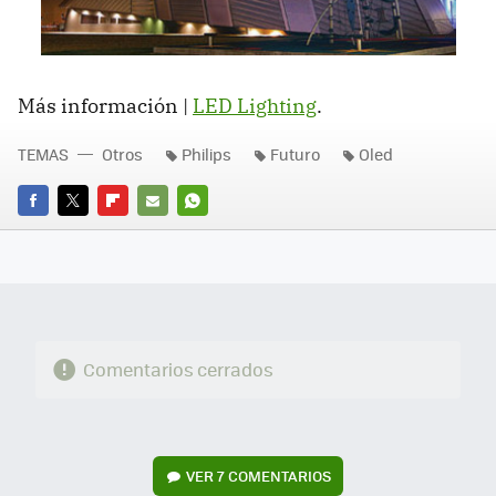
Más información |
LED
Lighting
.
TEMAS
Otros
Philips
Futuro
Oled
FACEBOOK
TWITTER
FLIPBOARD
E-
WHATSAPP
MAIL
Comentarios cerrados
VER
7 COMENTARIOS