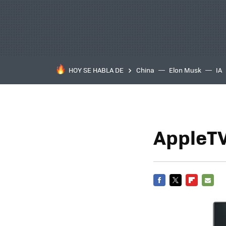
HOY SE HABLA DE
China
Elon Musk
IA
AppleTV
FACEBOOK
TWITTER
FLIPBOARD
E-
MAIL