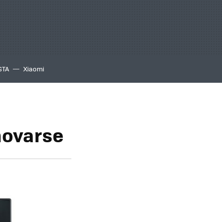
GTA
Xiaomi
novarse