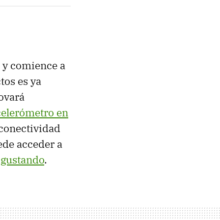
o y comience a
tos es ya
ovará
celerómetro en
 conectividad
ede acceder a
 gustando
.