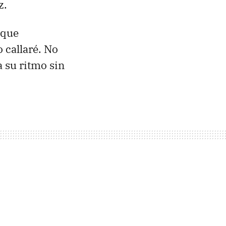
z.
que
 callaré. No
 su ritmo sin