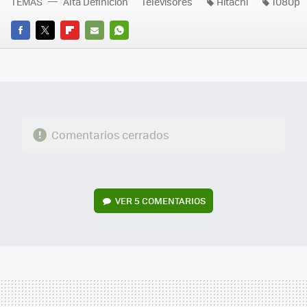
TEMAS
Alta Definición
Televisores
Hitachi
1080p
FACEBOOK
TWITTER
FLIPBOARD
E-
WHATSAPP
MAIL
Comentarios cerrados
VER
5 COMENTARIOS