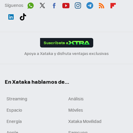
Síguenos
Wh
Twit
Fac
You
Inst
Tele
RSS
Flip
ats
ter
ebo
tub
agr
gra
boa
Link
Tikt
App
ok
e
am
m
rd
edI
ok
Suscríbete a
n
Apoya a Xataka y disfruta ventajas exclusivas
En Xataka hablamos de...
Streaming
Análisis
Espacio
Móviles
Energía
Xataka Movilidad
Apple
Samsung