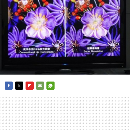
FACEBOOK
TWITTER
FLIPBOARD
E-
WHATSAPP
MAIL