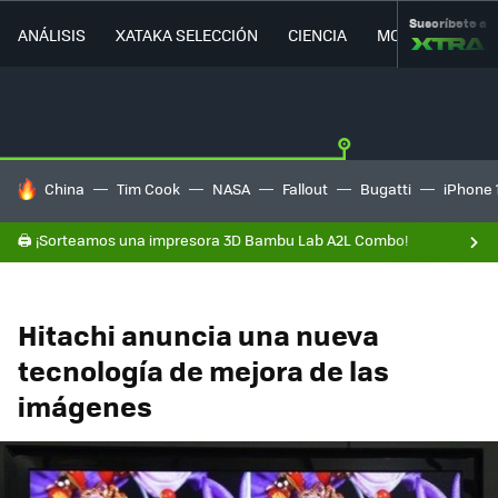
Suscríbete a
ANÁLISIS
XATAKA SELECCIÓN
CIENCIA
MOVILIDAD
HOY SE HABLA DE
China
Tim Cook
NASA
Fallout
Bugatti
iPhone 
🖨️ ¡Sorteamos una impresora 3D Bambu Lab A2L Combo!
Hitachi anuncia una nueva
tecnología de mejora de las
imágenes