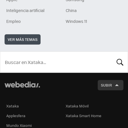
Inteligencia artificial
China
Empleo
Windows 11
VER MÁS TEMAS
BUSCA
SUBIR
Xataka
Xataka Móvil
Applesfera
Xataka Smart Home
Mundo Xiaomi