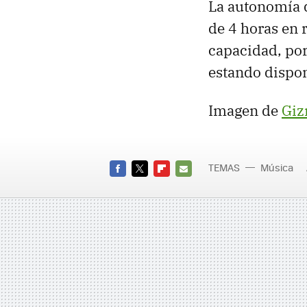
La autonomía 
de 4 horas en 
capacidad, por
estando dispon
Imagen de
Gi
TEMAS
Música
FACEBOOK
TWITTER
FLIPBOARD
E-
MAIL