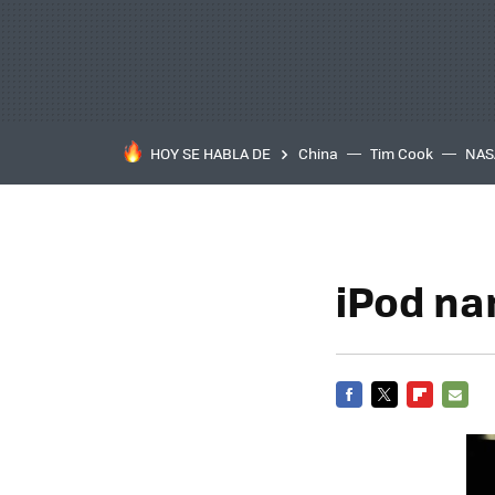
HOY SE HABLA DE
China
Tim Cook
NAS
iPod na
FACEBOOK
TWITTER
FLIPBOARD
E-
MAIL