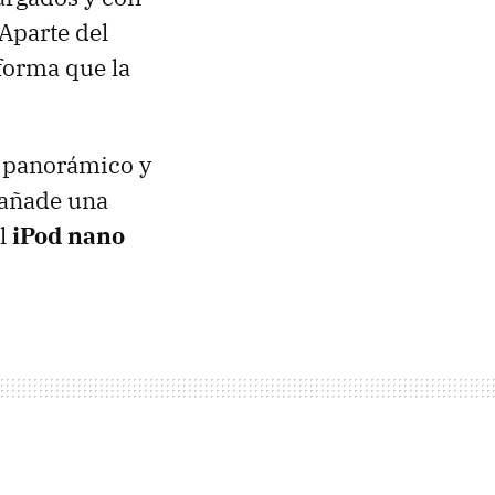
 Aparte del
 forma que la
en panorámico y
 añade una
el
iPod nano