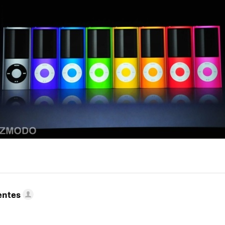
entes