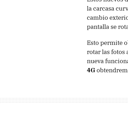
la carcasa curv
cambio exterio
pantalla se ro
Esto permite o
rotar las foto
nueva funcion
4G
obtendremos