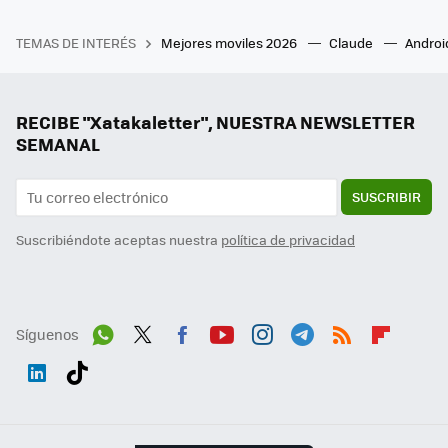
TEMAS DE INTERÉS
Mejores moviles 2026
Claude
Androi
RECIBE "Xatakaletter", NUESTRA NEWSLETTER
SEMANAL
SUSCRIBIR
Suscribiéndote aceptas nuestra
política de privacidad
Síguenos
Wh
Twit
Fac
You
Inst
Tele
RSS
Flip
ats
ter
ebo
tub
agr
gra
boa
Link
Tikt
App
ok
e
am
m
rd
edI
ok