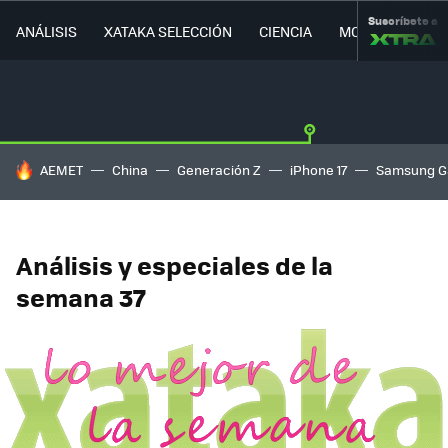
Suscríbete a
ANÁLISIS
XATAKA SELECCIÓN
CIENCIA
MOVILIDAD
HOY SE HABLA DE
AEMET
China
Generación Z
iPhone 17
Samsung G
Análisis y especiales de la
semana 37