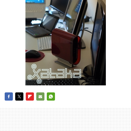
FACEBOOK
TWITTER
FLIPBOARD
E-
WHATSAPP
MAIL