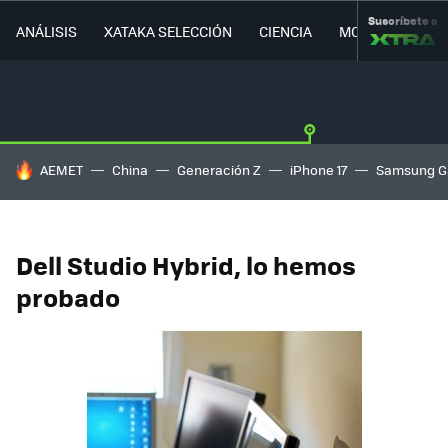
Suscríbete a
ANÁLISIS
XATAKA SELECCIÓN
CIENCIA
MOVILIDAD
HOY SE HABLA DE
AEMET
China
Generación Z
iPhone 17
Samsung G
Dell Studio Hybrid, lo hemos
probado