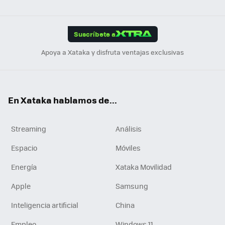
ats
ter
ebo
tub
agr
gra
boa
Link
Tikt
App
ok
e
am
m
rd
edI
ok
Suscríbete a
n
Apoya a Xataka y disfruta ventajas exclusivas
En Xataka hablamos de...
Streaming
Análisis
Espacio
Móviles
Energía
Xataka Movilidad
Apple
Samsung
Inteligencia artificial
China
Empleo
Windows 11