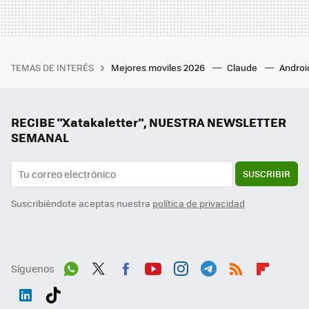
TEMAS DE INTERÉS
Mejores moviles 2026
Claude
Androi
RECIBE "Xatakaletter", NUESTRA NEWSLETTER
SEMANAL
SUSCRIBIR
Suscribiéndote aceptas nuestra
política de privacidad
Síguenos
Wh
Twit
Fac
You
Inst
Tele
RSS
Flip