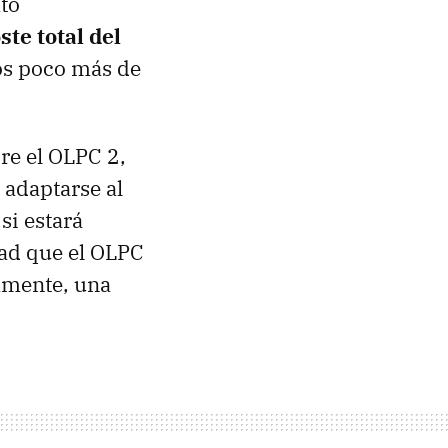
ato
oste total del
os poco más de
re el OLPC 2,
 adaptarse al
si estará
tad que el OLPC
camente, una