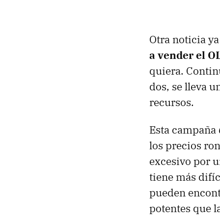
Otra noticia y
a vender el O
quiera. Conti
dos, se lleva u
recursos.
Esta campaña
los precios ro
excesivo por u
tiene más difí
pueden encontr
potentes que l