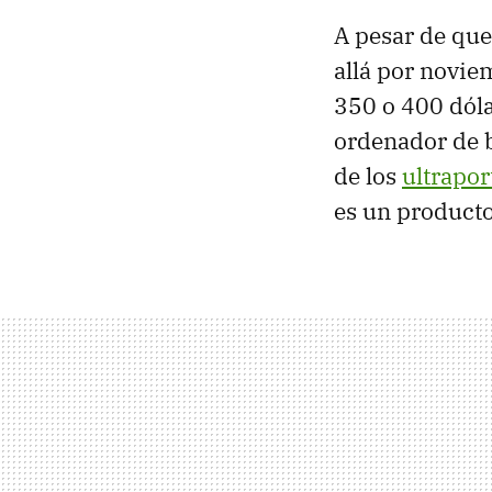
A pesar de que
allá por novie
350 o 400 dóla
ordenador de b
de los
ultrapor
es un producto