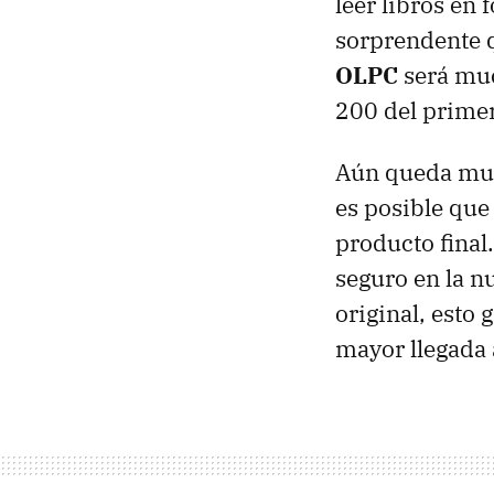
leer libros en 
sorprendente 
OLPC
será muc
200 del primer
Aún queda much
es posible que
producto final
seguro en la n
original, esto
mayor llegada 