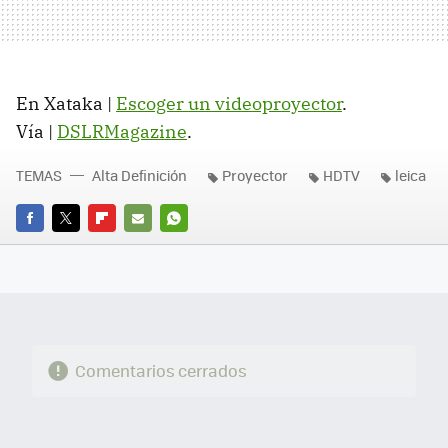
En Xataka |
Escoger un videoproyector
.
Vía |
DSLRMagazine
.
TEMAS
Alta Definición
Proyector
HDTV
leica
FACEBOOK
TWITTER
FLIPBOARD
E-
WHATSAPP
MAIL
Comentarios cerrados