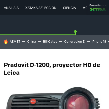
Suscríbete a
ANÁLISIS
XATAKA SELECCIÓN
CIENCIA
MOVILIDAD
HOY SE HABLA DE
AEMET
China
Bill Gates
Generación Z
iPhone 18
Pradovit D-1200, proyector HD de
Leica