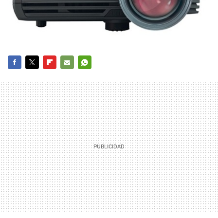
FACEBOOK
TWITTER
FLIPBOARD
E-
WHATSAPP
MAIL