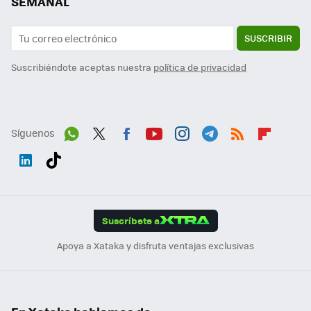
SEMANAL
SUSCRIBIR
Suscribiéndote aceptas nuestra
política de privacidad
Síguenos
Wh
Twit
Fac
You
Inst
Tele
RSS
Flip
ats
ter
ebo
tub
agr
gra
boa
Link
Tikt
App
ok
e
am
m
rd
edI
ok
Suscríbete a
n
Apoya a Xataka y disfruta ventajas exclusivas