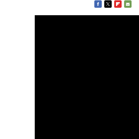
FACEBOOK
TWITTER
FLIPBOARD
E-
MAIL