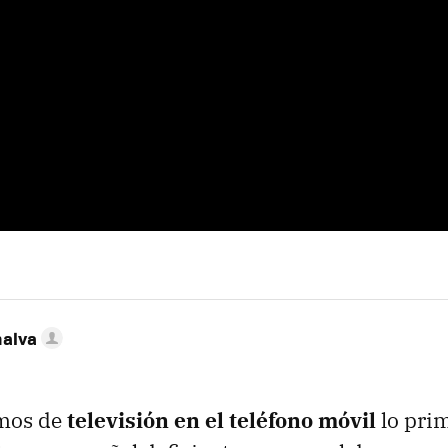
nalva
mos de
televisión en el teléfono móvil
lo pri