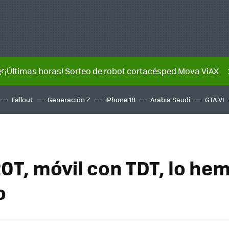
🌿¡Últimas horas! Sorteo de robot cortacésped Mova ViAX
Fallout
Generación Z
iPhone 18
Arabia Saudí
GTA VI
0T, móvil con TDT, lo he
o