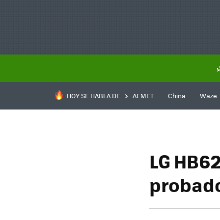
HOY SE HABLA DE
AEMET
China
Waze
LG HB62
probad