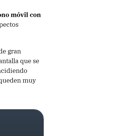
ono móvil con
spectos
de gran
antalla que se
incidiendo
e queden muy