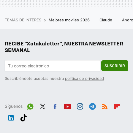
TEMAS DE INTERÉS
Mejores moviles 2026
Claude
Andro
RECIBE "Xatakaletter", NUESTRA NEWSLETTER
SEMANAL
SUSCRIBIR
Suscribiéndote aceptas nuestra
política de privacidad
Síguenos
Wh
Twit
Fac
You
Inst
Tele
RSS
Flip
ats
ter
ebo
tub
agr
gra
boa
Link
Tikt