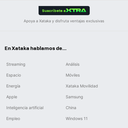
App
ok
e
am
m
rd
edIn
ok
Suscríbete a
Apoya a Xataka y disfruta ventajas exclusivas
En Xataka hablamos de...
Streaming
Análisis
Espacio
Móviles
Energía
Xataka Movilidad
Apple
Samsung
Inteligencia artificial
China
Empleo
Windows 11