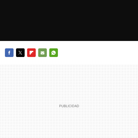
FACEBOOK
TWITTER
FLIPBOARD
E-
WHATSAPP
MAIL