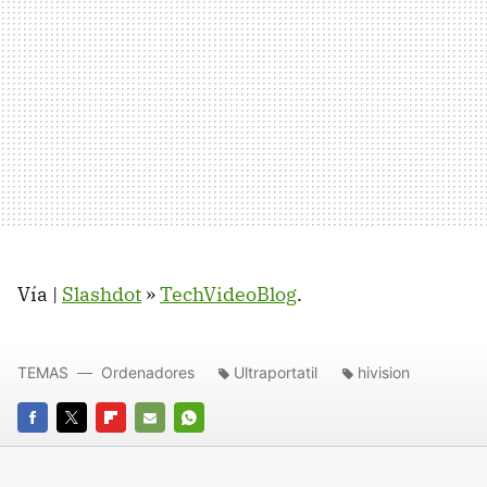
Vía |
Slashdot
»
TechVideoBlog
.
TEMAS
Ordenadores
Ultraportatil
hivision
FACEBOOK
TWITTER
FLIPBOARD
E-
WHATSAPP
MAIL