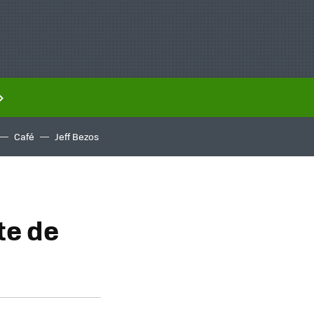
Café
Jeff Bezos
te de