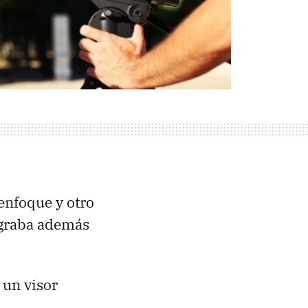
 enfoque y otro
 graba además
 un visor