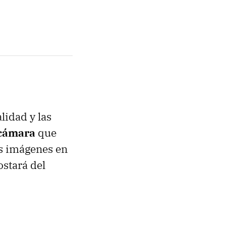
idad y las
cámara
que
las imágenes en
stará del