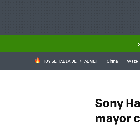
HOY SE HABLA DE
AEMET
China
Waze
Sony Ha
mayor c