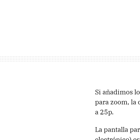
Si añadimos lo
para zoom, la 
a 25p.
La pantalla pa
electrónico) es