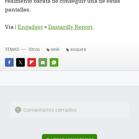
realmente barata de conseguir una de estas
pantallas.
Vía |
Engadget
»
Dastardly Report
.
TEMAS
Otros
eink
esquire
FACEBOOK
TWITTER
FLIPBOARD
E-
WHATSAPP
MAIL
Comentarios cerrados