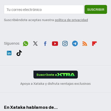
SUSCRIBIR
Suscribiéndote aceptas nuestra
política de privacidad
Síguenos
Wh
Twit
Fac
You
Inst
Tele
RSS
Flip
ats
ter
ebo
tub
agr
gra
boa
Link
Tikt
App
ok
e
am
m
rd
edI
ok
Suscríbete a
n
Apoya a Xataka y disfruta ventajas exclusivas
En Xataka hablamos de...