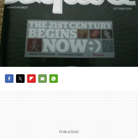
FACEBOOK
TWITTER
FLIPBOARD
E-
WHATSAPP
MAIL