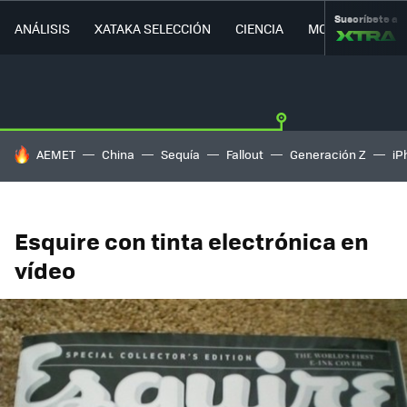
Suscríbete a
ANÁLISIS
XATAKA SELECCIÓN
CIENCIA
MOVILIDAD
HOY SE HABLA DE
AEMET
China
Sequía
Fallout
Generación Z
iP
Esquire con tinta electrónica en
vídeo