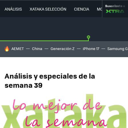
Suscríbete a
ANÁLISIS
XATAKA SELECCIÓN
CIENCIA
MOVILIDAD
HOY SE HABLA DE
AEMET
China
Generación Z
iPhone 17
Samsung G
Análisis y especiales de la
semana 39