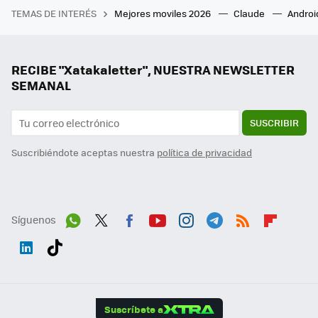
TEMAS DE INTERÉS
Mejores moviles 2026
Claude
Androi
RECIBE "Xatakaletter", NUESTRA NEWSLETTER
SEMANAL
SUSCRIBIR
Suscribiéndote aceptas nuestra
política de privacidad
Síguenos
Wh
Twit
Fac
You
Inst
Tele
RSS
Flip
ats
ter
ebo
tub
agr
gra
boa
Link
Tikt
App
ok
e
am
m
rd
edI
ok
Suscríbete a
n