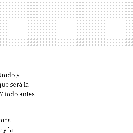
Unido y
ue será la
Y todo antes
 más
 y la