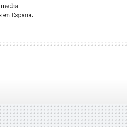
ssmedia
s en España.