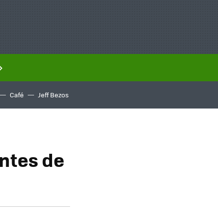
Café
Jeff Bezos
ntes de