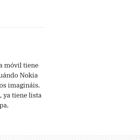
a móvil tiene
cuándo Nokia
 os imagináis.
, ya tiene lista
opa.