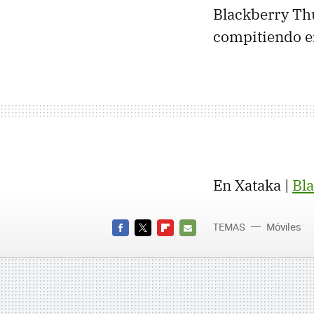
Blackberry Th
compitiendo en
En Xataka |
Bl
TEMAS
Móviles
FACEBOOK
TWITTER
FLIPBOARD
E-
MAIL