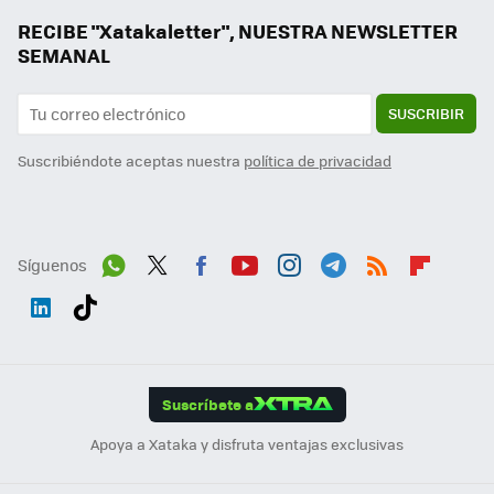
RECIBE "Xatakaletter", NUESTRA NEWSLETTER
SEMANAL
SUSCRIBIR
Suscribiéndote aceptas nuestra
política de privacidad
Síguenos
Wh
Twit
Fac
You
Inst
Tele
RSS
Flip
ats
ter
ebo
tub
agr
gra
boa
Link
Tikt
App
ok
e
am
m
rd
edI
ok
Suscríbete a
n
Apoya a Xataka y disfruta ventajas exclusivas