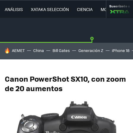
Suscríbete a
ANÁLISIS
XATAKA SELECCIÓN
CIENCIA
MOVILIDAD
HOY SE HABLA DE
AEMET
China
Bill Gates
Generación Z
iPhone 18
Canon PowerShot SX10, con zoom
de 20 aumentos