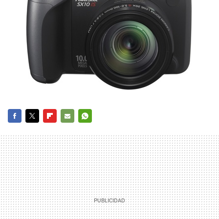
FACEBOOK
TWITTER
FLIPBOARD
E-
WHATSAPP
MAIL