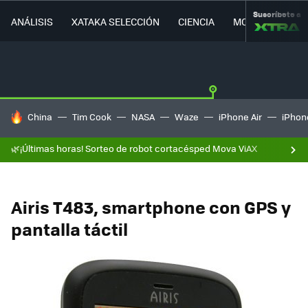
Suscríbete a
ANÁLISIS
XATAKA SELECCIÓN
CIENCIA
MOVILIDAD
HOY SE HABLA DE
China
Tim Cook
NASA
Waze
iPhone Air
iPhone
🌿¡Últimas horas! Sorteo de robot cortacésped Mova ViAX
Airis T483, smartphone con GPS y
pantalla táctil