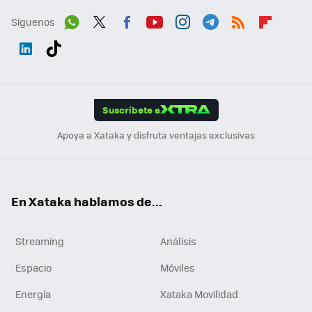
Síguenos
Wh
Twit
Fac
You
Inst
Tele
RSS
Flip
ats
ter
ebo
tub
agr
gra
boa
Link
Tikt
App
ok
e
am
m
rd
edI
ok
Suscríbete a
n
Apoya a Xataka y disfruta ventajas exclusivas
En Xataka hablamos de...
Streaming
Análisis
Espacio
Móviles
Energía
Xataka Movilidad