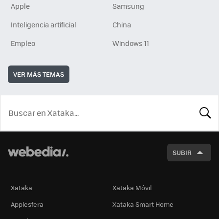
Apple
Samsung
Inteligencia artificial
China
Empleo
Windows 11
VER MÁS TEMAS
BUSCA
SUBIR
Xataka
Xataka Móvil
Applesfera
Xataka Smart Home