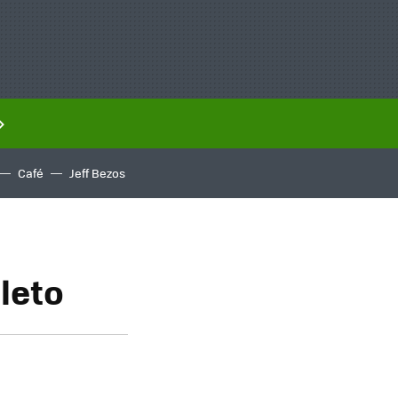
Café
Jeff Bezos
leto