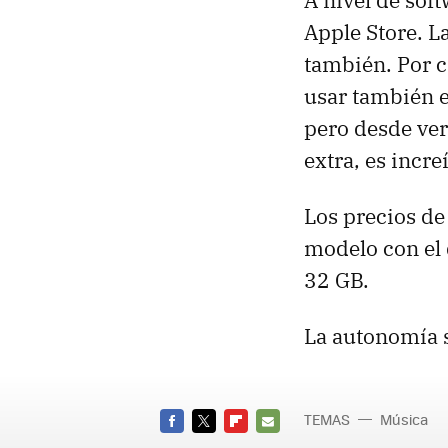
A nivel de sof
Apple Store. L
también. Por c
usar también e
pero desde ver
extra, es incre
Los precios de 
modelo con el 
32 GB.
La autonomía s
TEMAS
Música
FACEBOOK
TWITTER
FLIPBOARD
E-