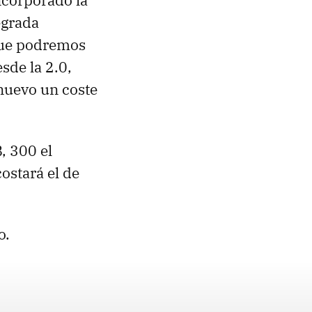
ncorporado la
egrada
 que podremos
sde la 2.0,
 nuevo un coste
, 300 el
ostará el de
o.