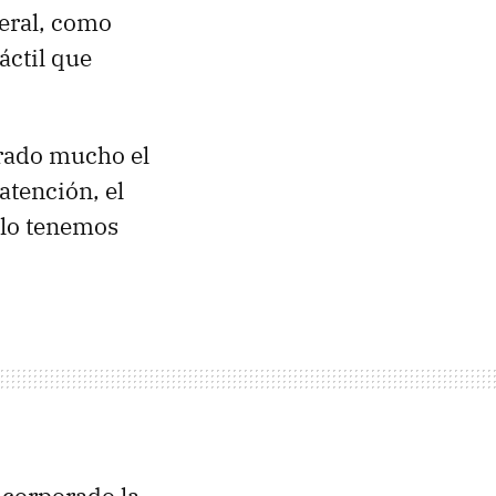
teral, como
áctil que
orado mucho el
atención, el
olo tenemos