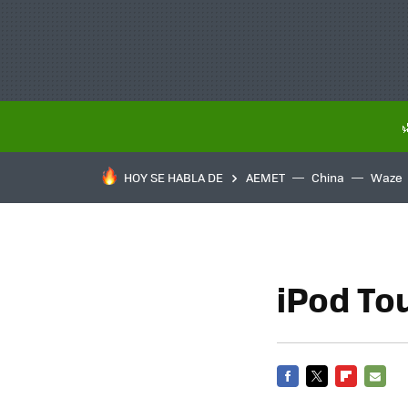
HOY SE HABLA DE
AEMET
China
Waze
iPod To
FACEBOOK
TWITTER
FLIPBOARD
E-