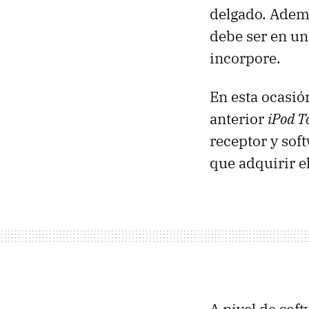
delgado. Ademá
debe ser en un
incorpore.
En esta ocasió
anterior
iPod T
receptor y sof
que adquirir e