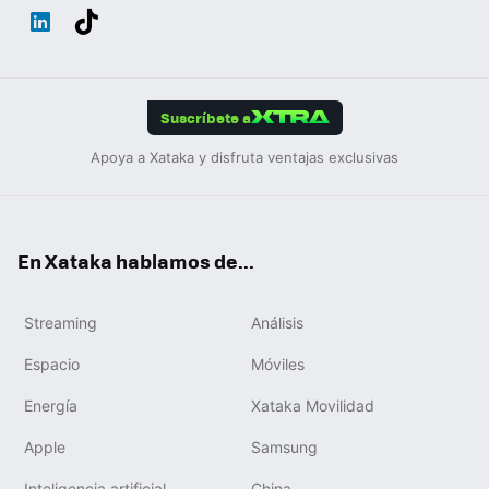
Wh
Twit
Fac
You
Inst
Tele
RSS
Flip
ats
ter
ebo
tub
agr
gra
boa
Link
Tikt
App
ok
e
am
m
rd
edIn
ok
Suscríbete a
Apoya a Xataka y disfruta ventajas exclusivas
En Xataka hablamos de...
Streaming
Análisis
Espacio
Móviles
Energía
Xataka Movilidad
Apple
Samsung
Inteligencia artificial
China