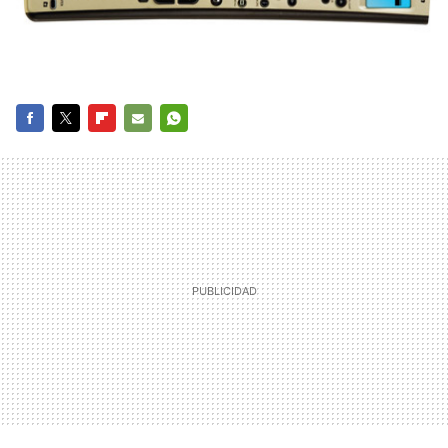
FACEBOOK
TWITTER
FLIPBOARD
E-
WHATSAPP
MAIL