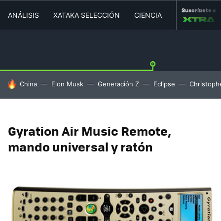
Suscríbete a
ANÁLISIS
XATAKA SELECCIÓN
CIENCIA
MOVILIDAD
HOY SE HABLA DE
China
Elon Musk
Generación Z
Eclipse
Christoph
Gyration Air Music Remote,
mando universal y ratón