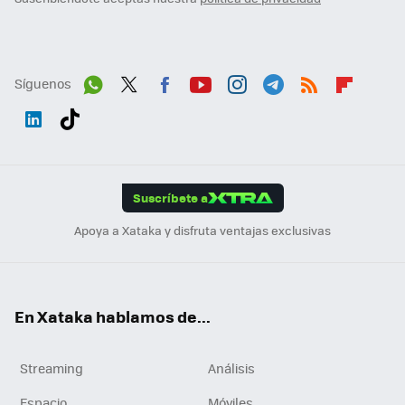
Síguenos
Wh
Twit
Fac
You
Inst
Tele
RSS
Flip
ats
ter
ebo
tub
agr
gra
boa
Link
Tikt
App
ok
e
am
m
rd
edI
ok
Suscríbete a
n
Apoya a Xataka y disfruta ventajas exclusivas
En Xataka hablamos de...
Streaming
Análisis
Espacio
Móviles