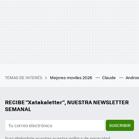
TEMAS DE INTERÉS
Mejores moviles 2026
Claude
Androi
RECIBE "Xatakaletter", NUESTRA NEWSLETTER
SEMANAL
SUSCRIBIR
Suscribiéndote aceptas nuestra
política de privacidad