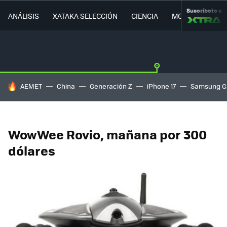
Suscríbete a
ANÁLISIS
XATAKA SELECCIÓN
CIENCIA
MOVILIDAD
HOY SE HABLA DE
AEMET
China
Generación Z
iPhone 17
Samsung G
WowWee Rovio, mañana por 300
dólares