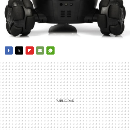
FACEBOOK
TWITTER
FLIPBOARD
E-
WHATSAPP
MAIL