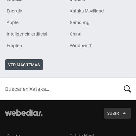
Energía
Xataka Movilidad
Apple
Samsung
Inteligencia artificial
China
Empleo
Windows 11
VER MÁS TEMAS
BUSCA
SUBIR
Xataka
Xataka Móvil