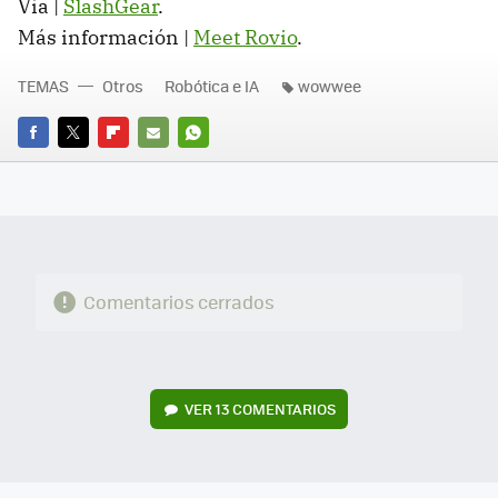
Vía |
SlashGear
.
Más información |
Meet Rovio
.
TEMAS
Otros
Robótica e IA
wowwee
FACEBOOK
TWITTER
FLIPBOARD
E-
WHATSAPP
MAIL
Comentarios cerrados
VER
13 COMENTARIOS