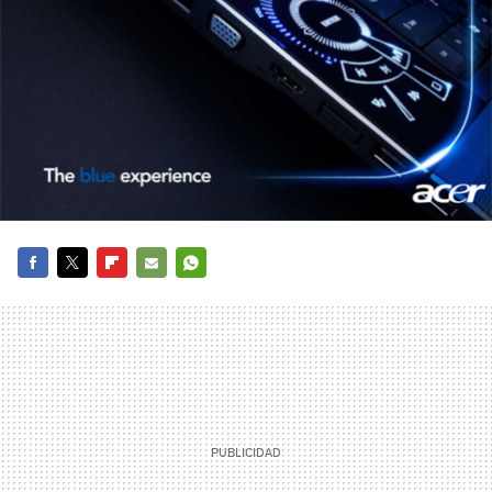
FACEBOOK
TWITTER
FLIPBOARD
E-
WHATSAPP
MAIL