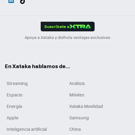
ats
ter
ebo
tub
agr
gra
boa
Link
Tikt
App
ok
e
am
m
rd
edI
ok
Suscríbete a
n
Apoya a Xataka y disfruta ventajas exclusivas
En Xataka hablamos de...
Streaming
Análisis
Espacio
Móviles
Energía
Xataka Movilidad
Apple
Samsung
Inteligencia artificial
China