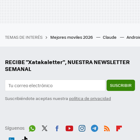
TEMAS DE INTERÉS
Mejores moviles 2026
Claude
Androi
RECIBE "Xatakaletter", NUESTRA NEWSLETTER
SEMANAL
SUSCRIBIR
Suscribiéndote aceptas nuestra
política de privacidad
Síguenos
Wh
Twit
Fac
You
Inst
Tele
RSS
Flip