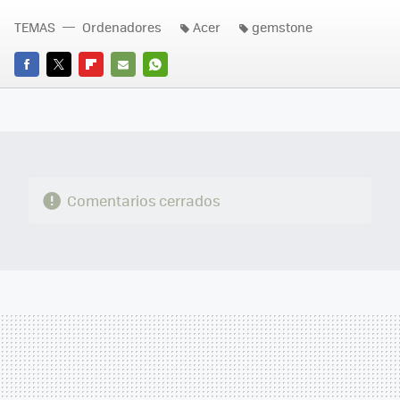
TEMAS
Ordenadores
Acer
gemstone
FACEBOOK
TWITTER
FLIPBOARD
E-
WHATSAPP
MAIL
Comentarios cerrados