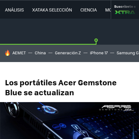
Suscríbete a
ANÁLISIS
XATAKA SELECCIÓN
CIENCIA
MOVILIDAD
HOY SE HABLA DE
AEMET
China
Generación Z
iPhone 17
Samsung G
Los portátiles Acer Gemstone
Blue se actualizan