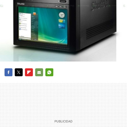
FACEBOOK
TWITTER
FLIPBOARD
E-
WHATSAPP
MAIL