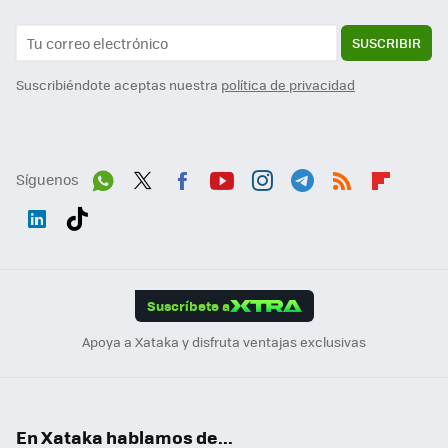
SUSCRIBIR
Suscribiéndote aceptas nuestra
política de privacidad
Síguenos
Wh
Twit
Fac
You
Inst
Tele
RSS
Flip
ats
ter
ebo
tub
agr
gra
boa
Link
Tikt
App
ok
e
am
m
rd
edI
ok
Suscríbete a
n
Apoya a Xataka y disfruta ventajas exclusivas
En Xataka hablamos de...