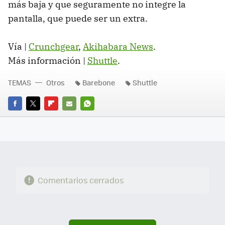
más baja y que seguramente no integre la
pantalla, que puede ser un extra.
Vía |
Crunchgear
,
Akihabara News
.
Más información |
Shuttle
.
TEMAS
Otros
Barebone
Shuttle
FACEBOOK
TWITTER
FLIPBOARD
E-
WHATSAPP
MAIL
Comentarios cerrados