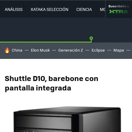
Suscríbete a
ANÁLISIS
XATAKA SELECCIÓN
CIENCIA
MOVILIDAD
HOY SE HABLA DE
China
Elon Musk
Generación Z
Eclipse
Mapa
Shuttle D10, barebone con
pantalla integrada