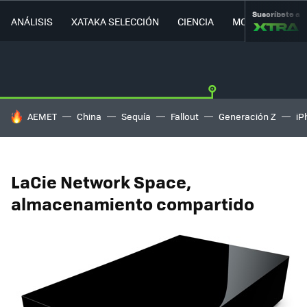
Suscríbete a
ANÁLISIS
XATAKA SELECCIÓN
CIENCIA
MOVILIDAD
HOY SE HABLA DE
AEMET
China
Sequía
Fallout
Generación Z
iP
LaCie Network Space,
almacenamiento compartido