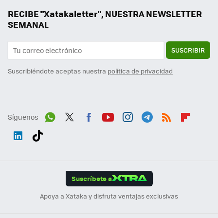
RECIBE "Xatakaletter", NUESTRA NEWSLETTER
SEMANAL
SUSCRIBIR
Suscribiéndote aceptas nuestra
política de privacidad
Síguenos
Wh
Twit
Fac
You
Inst
Tele
RSS
Flip
ats
ter
ebo
tub
agr
gra
boa
Link
Tikt
App
ok
e
am
m
rd
edI
ok
Suscríbete a
n
Apoya a Xataka y disfruta ventajas exclusivas