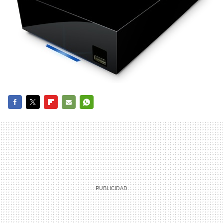
FACEBOOK
TWITTER
FLIPBOARD
E-
WHATSAPP
MAIL