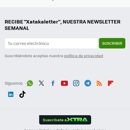
RECIBE "Xatakaletter", NUESTRA NEWSLETTER
SEMANAL
SUSCRIBIR
Suscribiéndote aceptas nuestra
política de privacidad
Síguenos
Wh
Twit
Fac
You
Inst
Tele
RSS
Flip
ats
ter
ebo
tub
agr
gra
boa
Link
Tikt
App
ok
e
am
m
rd
edI
ok
Suscríbete a
n