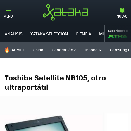
MENÚ
NUEVO
Suscríbete a
ANÁLISIS
XATAKA SELECCIÓN
CIENCIA
MOVILIDAD
HOY SE HABLA DE
AEMET
China
Generación Z
iPhone 17
Samsung G
Toshiba Satellite NB105, otro
ultraportátil