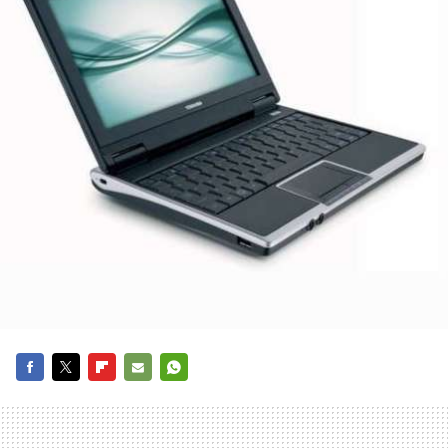
FACEBOOK
TWITTER
FLIPBOARD
E-
WHATSAPP
MAIL