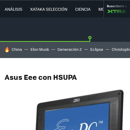
Suscríbete a
ANÁLISIS
XATAKA SELECCIÓN
CIENCIA
MOVILIDAD
HOY SE HABLA DE
China
Elon Musk
Generación Z
Eclipse
Christoph
Asus Eee con HSUPA