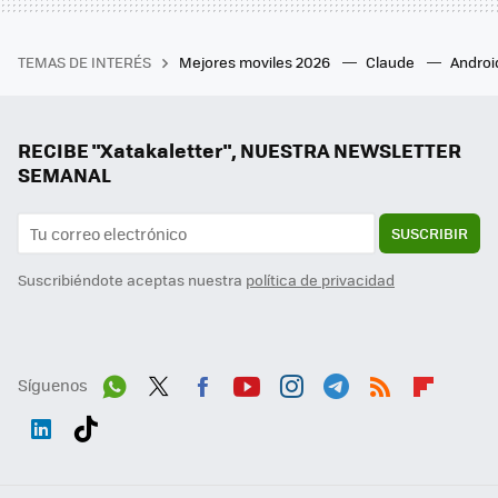
TEMAS DE INTERÉS
Mejores moviles 2026
Claude
Androi
RECIBE "Xatakaletter", NUESTRA NEWSLETTER
SEMANAL
SUSCRIBIR
Suscribiéndote aceptas nuestra
política de privacidad
Síguenos
Wh
Twit
Fac
You
Inst
Tele
RSS
Flip
ats
ter
ebo
tub
agr
gra
boa
Link
Tikt
App
ok
e
am
m
rd
edI
ok