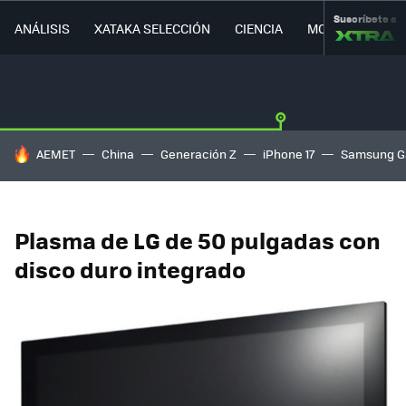
Suscríbete a
ANÁLISIS
XATAKA SELECCIÓN
CIENCIA
MOVILIDAD
HOY SE HABLA DE
AEMET
China
Generación Z
iPhone 17
Samsung G
Plasma de LG de 50 pulgadas con
disco duro integrado