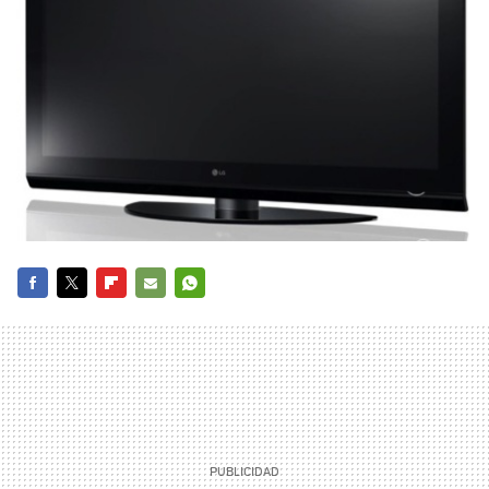
FACEBOOK
TWITTER
FLIPBOARD
E-
WHATSAPP
MAIL