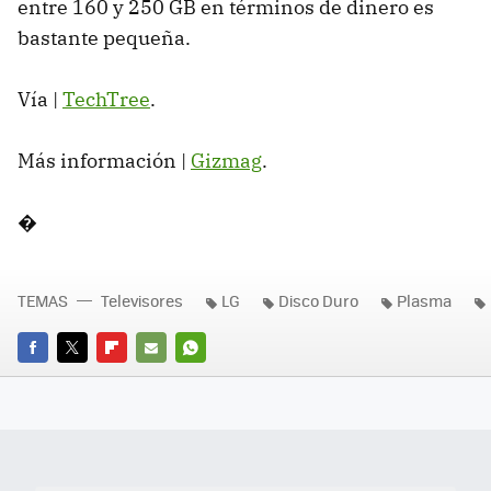
entre 160 y 250 GB en términos de dinero es
bastante pequeña.
Vía |
TechTree
.
Más información |
Gizmag
.
�
TEMAS
Televisores
LG
Disco Duro
Plasma
FACEBOOK
TWITTER
FLIPBOARD
E-
WHATSAPP
MAIL