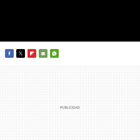
FACEBOOK
TWITTER
FLIPBOARD
E-
WHATSAPP
MAIL