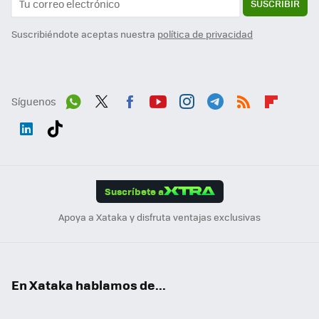
SUSCRIBIR
Suscribiéndote aceptas nuestra
política de privacidad
Síguenos
Wh
Twit
Fac
You
Inst
Tele
RSS
Flip
ats
ter
ebo
tub
agr
gra
boa
Link
Tikt
App
ok
e
am
m
rd
edI
ok
Suscríbete a
n
Apoya a Xataka y disfruta ventajas exclusivas
En Xataka hablamos de...