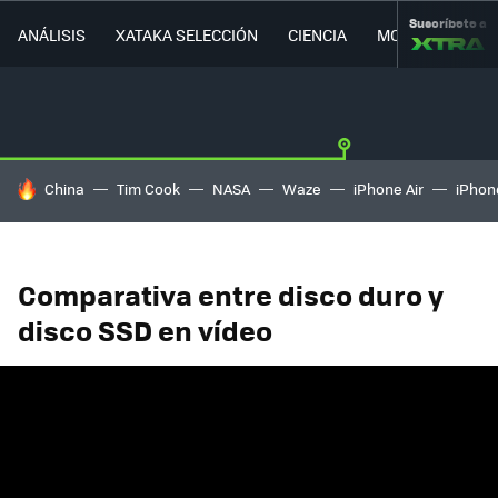
Suscríbete a
ANÁLISIS
XATAKA SELECCIÓN
CIENCIA
MOVILIDAD
HOY SE HABLA DE
China
Tim Cook
NASA
Waze
iPhone Air
iPhone
Comparativa entre disco duro y
disco SSD en vídeo