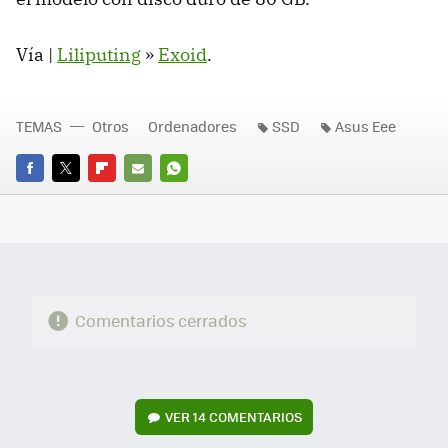
Vía |
Liliputing
»
Exoid
.
TEMAS
Otros
Ordenadores
SSD
Asus Eee
FACEBOOK
TWITTER
FLIPBOARD
E-
WHATSAPP
MAIL
Comentarios cerrados
VER
14 COMENTARIOS