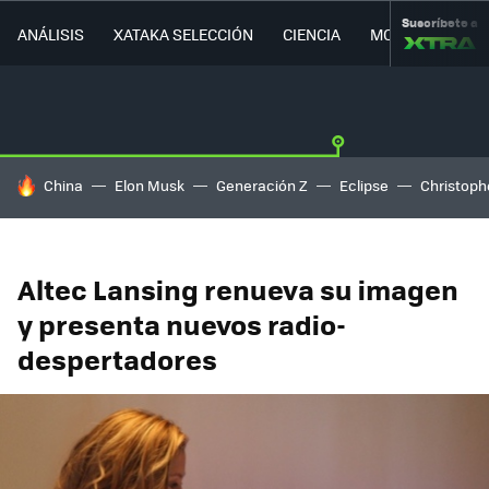
Suscríbete a
ANÁLISIS
XATAKA SELECCIÓN
CIENCIA
MOVILIDAD
HOY SE HABLA DE
China
Elon Musk
Generación Z
Eclipse
Christoph
Altec Lansing renueva su imagen
y presenta nuevos radio-
despertadores