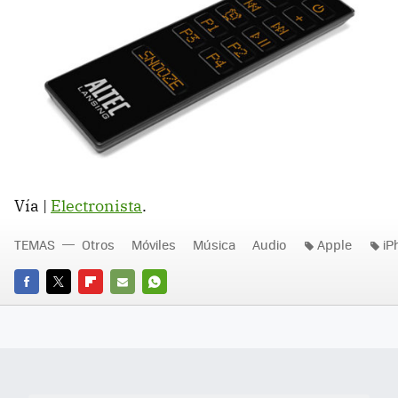
Vía |
Electronista
.
TEMAS
Otros
Móviles
Música
Audio
Apple
iP
FACEBOOK
TWITTER
FLIPBOARD
E-
WHATSAPP
MAIL