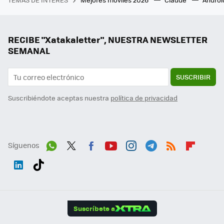
RECIBE "Xatakaletter", NUESTRA NEWSLETTER
SEMANAL
SUSCRIBIR
Suscribiéndote aceptas nuestra
política de privacidad
Síguenos
Wh
Twit
Fac
You
Inst
Tele
RSS
Flip
ats
ter
ebo
tub
agr
gra
boa
Link
Tikt
App
ok
e
am
m
rd
edI
ok
Suscríbete a
n