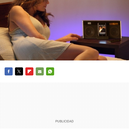
FACEBOOK
TWITTER
FLIPBOARD
E-
WHATSAPP
MAIL