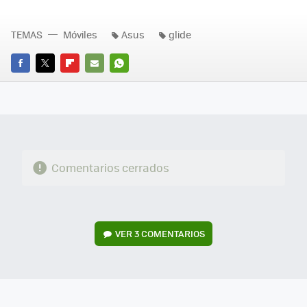
TEMAS
Móviles
Asus
glide
FACEBOOK
TWITTER
FLIPBOARD
E-
WHATSAPP
MAIL
Comentarios cerrados
VER
3 COMENTARIOS