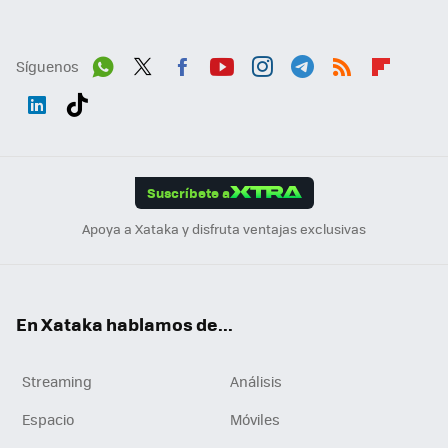
Síguenos
Wh
Twit
Fac
You
Inst
Tele
RSS
Flip
ats
ter
ebo
tub
agr
gra
boa
Link
Tikt
App
ok
e
am
m
rd
edI
ok
Suscríbete a
n
Apoya a Xataka y disfruta ventajas exclusivas
En Xataka hablamos de...
Streaming
Análisis
Espacio
Móviles