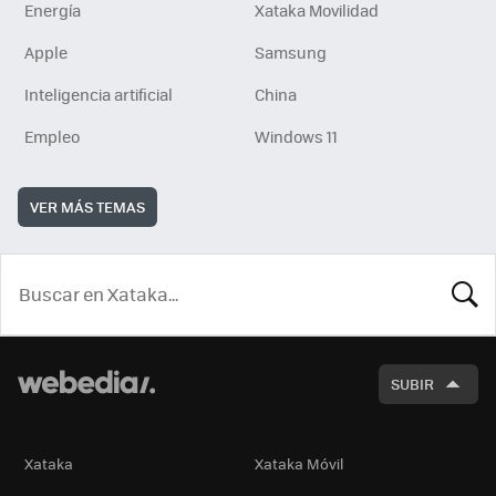
Energía
Xataka Movilidad
Apple
Samsung
Inteligencia artificial
China
Empleo
Windows 11
VER MÁS TEMAS
BUSCA
SUBIR
Xataka
Xataka Móvil