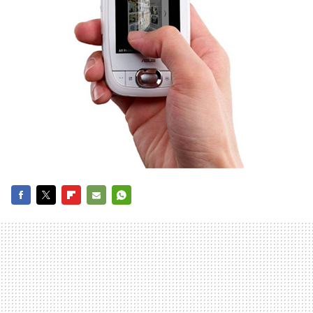
FACEBOOK
TWITTER
FLIPBOARD
E-
WHATSAPP
MAIL