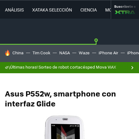
Suscríbete a
ANÁLISIS
XATAKA SELECCIÓN
CIENCIA
MOVILIDAD
HOY SE HABLA DE
China
Tim Cook
NASA
Waze
iPhone Air
iPhone
🌿¡Últimas horas! Sorteo de robot cortacésped Mova ViAX
Asus P552w, smartphone con
interfaz Glide