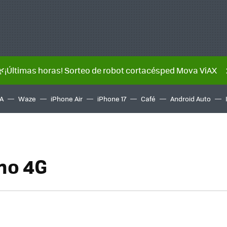
🌿¡Últimas horas! Sorteo de robot cortacésped Mova ViAX
A
Waze
iPhone Air
iPhone 17
Café
Android Auto
no 4G