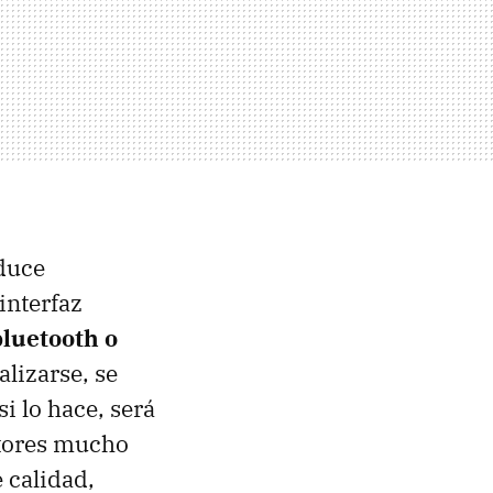
oduce
interfaz
bluetooth o
lizarse, se
i lo hace, será
ctores mucho
 calidad,