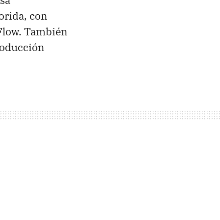
orida, con
 Flow. También
roducción