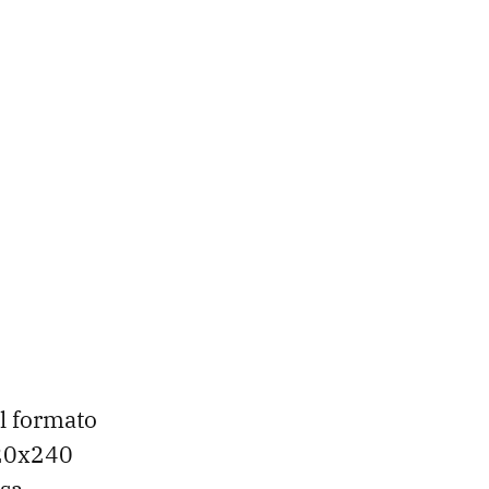
el formato
320x240
esa