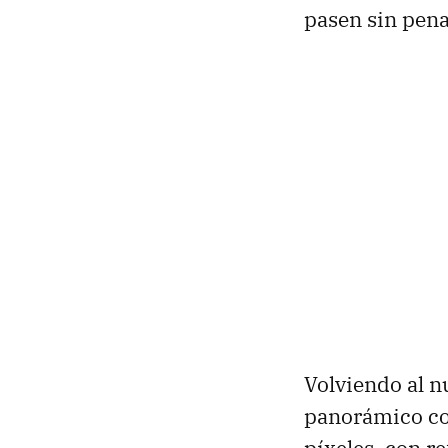
pasen sin pena 
Volviendo al 
panorámico co
píxeles, con r