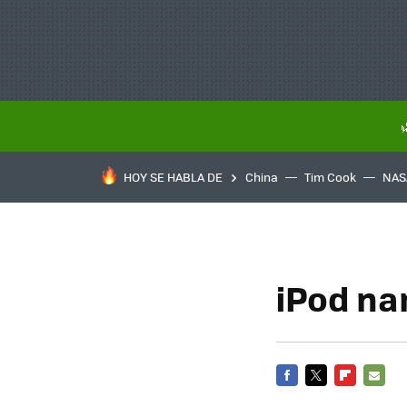
HOY SE HABLA DE
China
Tim Cook
NAS
iPod na
FACEBOOK
TWITTER
FLIPBOARD
E-