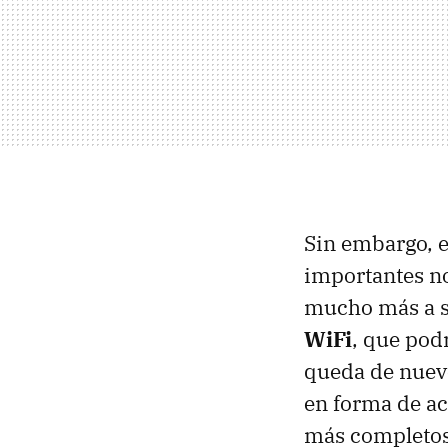
Sin embargo, 
importantes no
mucho más a s
WiFi
, que pod
queda de nuevo
en forma de ac
más completos,