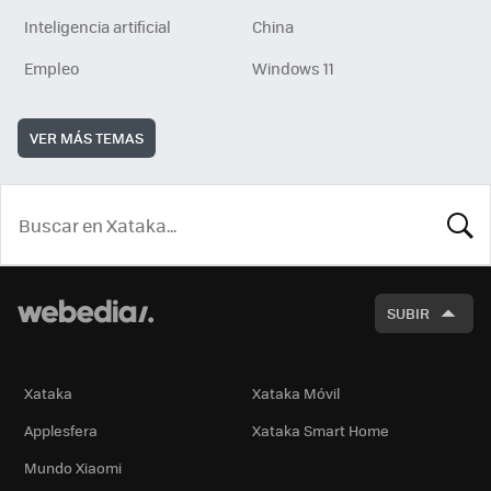
Inteligencia artificial
China
Empleo
Windows 11
VER MÁS TEMAS
BUSCA
SUBIR
Xataka
Xataka Móvil
Applesfera
Xataka Smart Home
Mundo Xiaomi