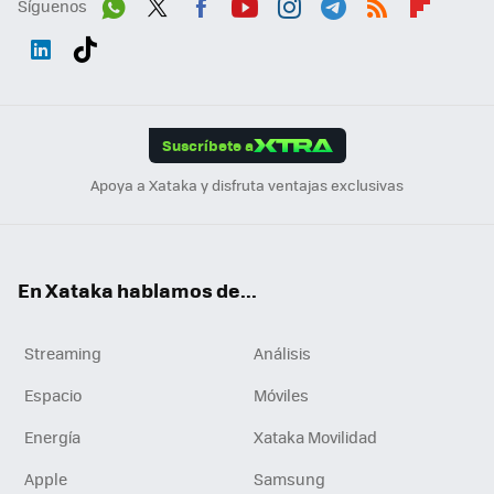
Síguenos
Wh
Twit
Fac
You
Inst
Tele
RSS
Flip
ats
ter
ebo
tub
agr
gra
boa
Link
Tikt
App
ok
e
am
m
rd
edI
ok
Suscríbete a
n
Apoya a Xataka y disfruta ventajas exclusivas
En Xataka hablamos de...
Streaming
Análisis
Espacio
Móviles
Energía
Xataka Movilidad
Apple
Samsung