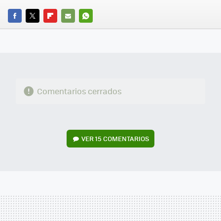
FACEBOOK
TWITTER
FLIPBOARD
E-
WHATSAPP
MAIL
Comentarios cerrados
VER
15 COMENTARIOS