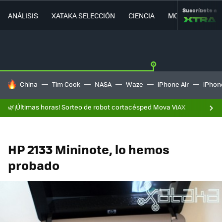
Suscríbete a
ANÁLISIS
XATAKA SELECCIÓN
CIENCIA
MOVILIDAD
HOY SE HABLA DE
China
Tim Cook
NASA
Waze
iPhone Air
iPhone
🌿¡Últimas horas! Sorteo de robot cortacésped Mova ViAX
HP 2133 Mininote, lo hemos
probado