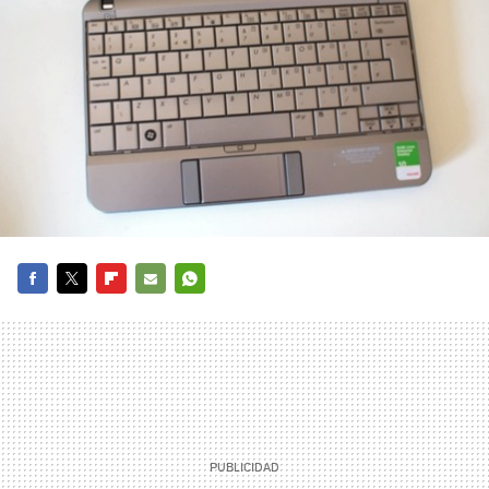
FACEBOOK
TWITTER
FLIPBOARD
E-
WHATSAPP
MAIL