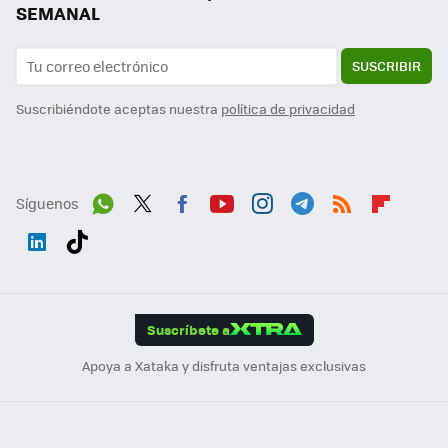
SEMANAL
SUSCRIBIR
Suscribiéndote aceptas nuestra
política de privacidad
Síguenos
Wh
Twit
Fac
You
Inst
Tele
RSS
Flip
ats
ter
ebo
tub
agr
gra
boa
Link
Tikt
App
ok
e
am
m
rd
edI
ok
Suscríbete a
n
Apoya a Xataka y disfruta ventajas exclusivas