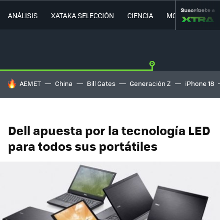
Suscríbete a
ANÁLISIS
XATAKA SELECCIÓN
CIENCIA
MOVILIDAD
HOY SE HABLA DE
AEMET
China
Bill Gates
Generación Z
iPhone 18
Dell apuesta por la tecnología LED
para todos sus portátiles