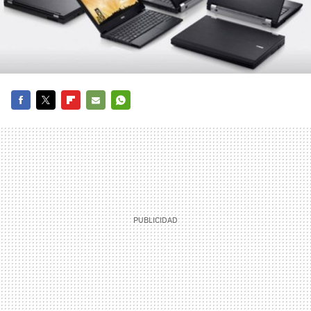
FACEBOOK
TWITTER
FLIPBOARD
E-
WHATSAPP
MAIL