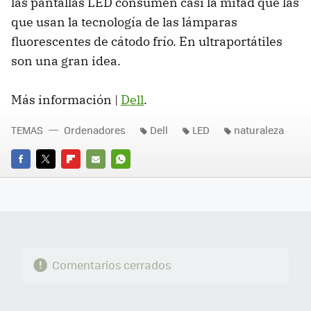
las pantallas
LED
consumen casi la mitad que las
que usan la tecnología de las lámparas
fluorescentes de cátodo frío. En ultraportátiles
son una gran idea.
Más información |
Dell
.
TEMAS
Ordenadores
Dell
LED
naturaleza
FACEBOOK
TWITTER
FLIPBOARD
E-
WHATSAPP
MAIL
Comentarios cerrados