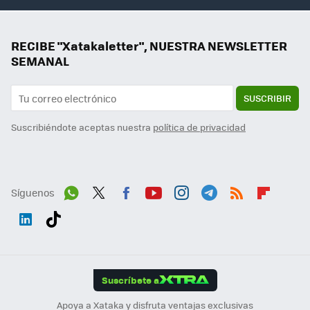
RECIBE "Xatakaletter", NUESTRA NEWSLETTER
SEMANAL
SUSCRIBIR
Suscribiéndote aceptas nuestra
política de privacidad
Síguenos
Wh
Twit
Fac
You
Inst
Tele
RSS
Flip
ats
ter
ebo
tub
agr
gra
boa
Link
Tikt
App
ok
e
am
m
rd
edI
ok
Suscríbete a
n
Apoya a Xataka y disfruta ventajas exclusivas