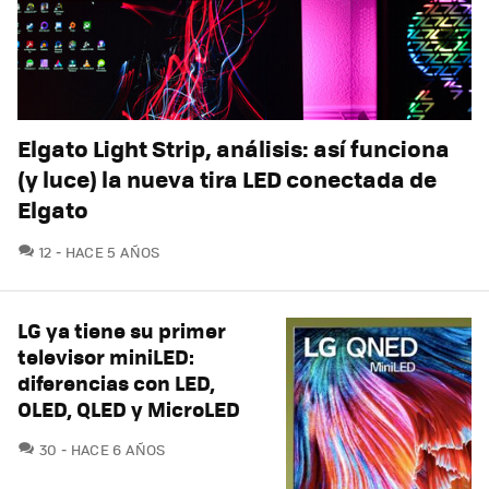
Elgato Light Strip, análisis: así funciona
(y luce) la nueva tira LED conectada de
Elgato
COMENTARIOS
12
HACE 5 AÑOS
LG ya tiene su primer
televisor miniLED:
diferencias con LED,
OLED, QLED y MicroLED
COMENTARIOS
30
HACE 6 AÑOS