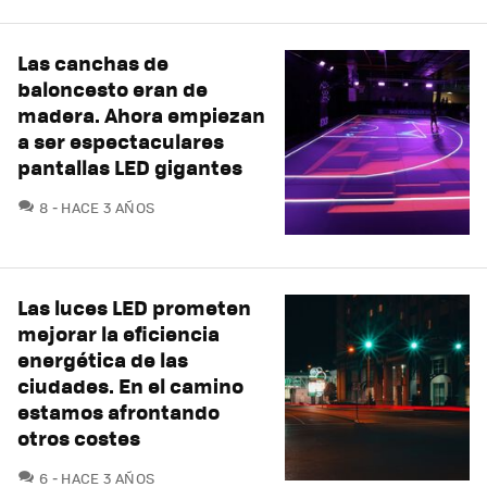
Las canchas de
baloncesto eran de
madera. Ahora empiezan
a ser espectaculares
pantallas LED gigantes
COMENTARIOS
8
HACE 3 AÑOS
Las luces LED prometen
mejorar la eficiencia
energética de las
ciudades. En el camino
estamos afrontando
otros costes
COMENTARIOS
6
HACE 3 AÑOS