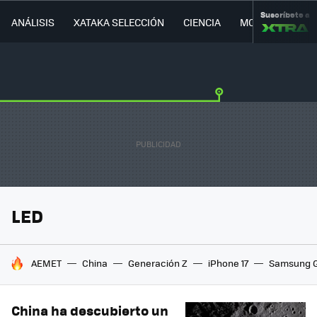
Suscríbete a
ANÁLISIS
XATAKA SELECCIÓN
CIENCIA
MOVILIDAD
LED
HOY SE HABLA DE
AEMET
China
Generación Z
iPhone 17
Samsung G
China ha descubierto un