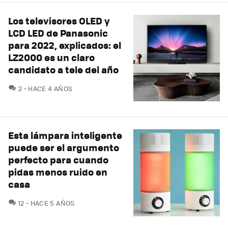
Los televisores OLED y
LCD LED de Panasonic
para 2022, explicados: el
LZ2000 es un claro
candidato a tele del año
COMENTARIOS
2
HACE 4 AÑOS
Esta lámpara inteligente
puede ser el argumento
perfecto para cuando
pidas menos ruido en
casa
COMENTARIOS
12
HACE 5 AÑOS