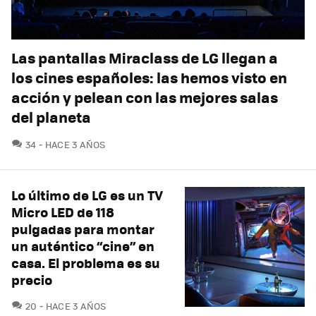
Las pantallas Miraclass de LG llegan a
los cines españoles: las hemos visto en
acción y pelean con las mejores salas
del planeta
COMENTARIOS
34
HACE 3 AÑOS
Lo último de LG es un TV
Micro LED de 118
pulgadas para montar
un auténtico “cine” en
casa. El problema es su
precio
COMENTARIOS
20
HACE 3 AÑOS