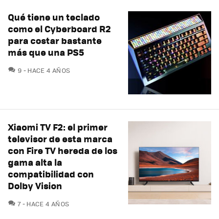
Qué tiene un teclado
como el Cyberboard R2
para costar bastante
más que una PS5
COMENTARIOS
9
HACE 4 AÑOS
Xiaomi TV F2: el primer
televisor de esta marca
con Fire TV hereda de los
gama alta la
compatibilidad con
Dolby Vision
COMENTARIOS
7
HACE 4 AÑOS