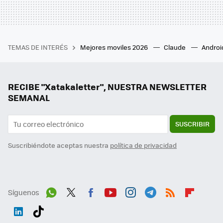
TEMAS DE INTERÉS
Mejores moviles 2026
Claude
Androi
RECIBE "Xatakaletter", NUESTRA NEWSLETTER
SEMANAL
SUSCRIBIR
Suscribiéndote aceptas nuestra
política de privacidad
Síguenos
Wh
Twit
Fac
You
Inst
Tele
RSS
Flip
ats
ter
ebo
tub
agr
gra
boa