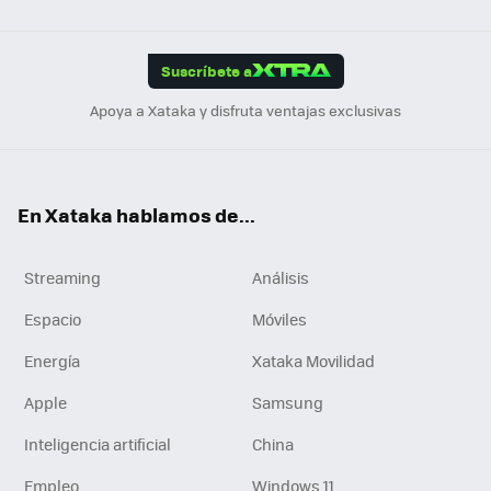
Link
Tikt
App
ok
e
am
m
rd
edI
ok
Suscríbete a
n
Apoya a Xataka y disfruta ventajas exclusivas
En Xataka hablamos de...
Streaming
Análisis
Espacio
Móviles
Energía
Xataka Movilidad
Apple
Samsung
Inteligencia artificial
China
Empleo
Windows 11