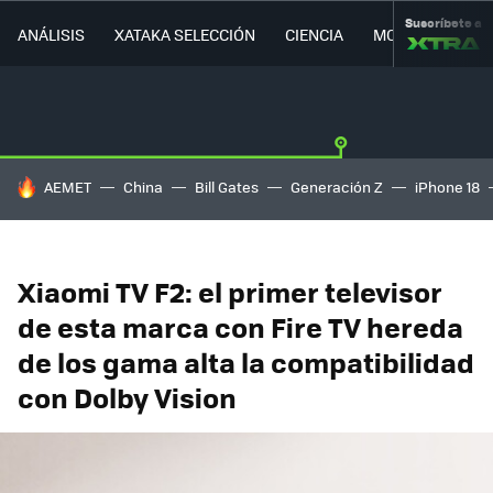
Suscríbete a
ANÁLISIS
XATAKA SELECCIÓN
CIENCIA
MOVILIDAD
HOY SE HABLA DE
AEMET
China
Bill Gates
Generación Z
iPhone 18
Xiaomi TV F2: el primer televisor
de esta marca con Fire TV hereda
de los gama alta la compatibilidad
con Dolby Vision