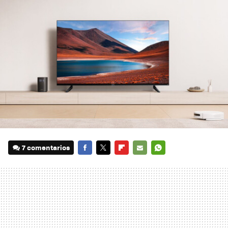
7 comentarios
FACEBOOK
TWITTER
FLIPBOARD
E-
WHATSAPP
MAIL