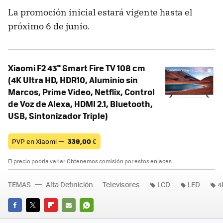
La promoción inicial estará vigente hasta el
próximo 6 de junio.
Xiaomi F2 43" Smart Fire TV 108 cm
(4K Ultra HD, HDR10, Aluminio sin
Marcos, Prime Video, Netflix, Control
de Voz de Alexa, HDMI 2.1, Bluetooth,
USB, Sintonizador Triple)
PVP en Xiaomi —
339,00
€
El precio podría variar. Obtenemos comisión por estos enlaces
TEMAS
Alta Definición
Televisores
LCD
LED
4
FACEBOOK
TWITTER
FLIPBOARD
E-
WHATSAPP