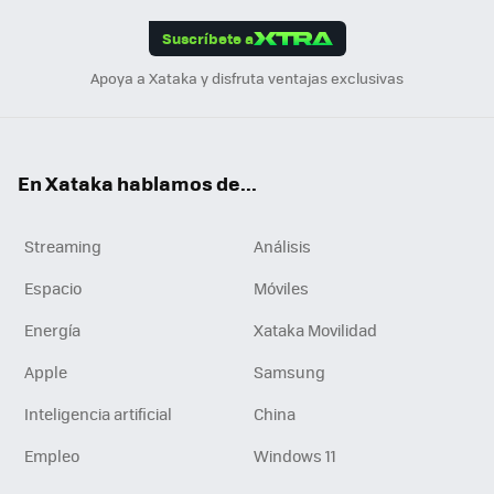
App
ok
e
am
m
rd
edI
ok
Suscríbete a
n
Apoya a Xataka y disfruta ventajas exclusivas
En Xataka hablamos de...
Streaming
Análisis
Espacio
Móviles
Energía
Xataka Movilidad
Apple
Samsung
Inteligencia artificial
China
Empleo
Windows 11