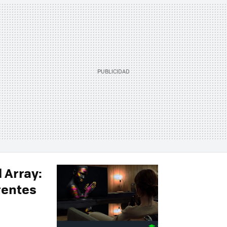
l Array:
rentes