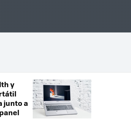
lth y
tátil
 junto a
panel