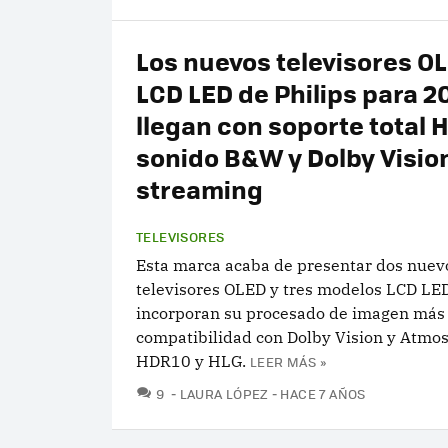
Los nuevos televisores O
LCD LED de Philips para 2
llegan con soporte total 
sonido B&W y Dolby Visio
streaming
TELEVISORES
Esta marca acaba de presentar dos nuev
televisores OLED y tres modelos LCD LE
incorporan su procesado de imagen más
compatibilidad con Dolby Vision y Atmo
HDR10 y HLG.
LEER MÁS »
COMENTARIOS
9
LAURA LÓPEZ
HACE 7 AÑOS