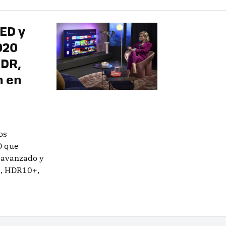
LED y
020
HDR,
n en
os
D que
 avanzado y
s, HDR10+,