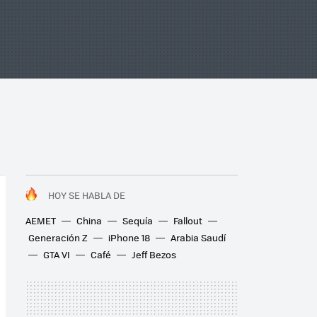
HOY SE HABLA DE
AEMET
China
Sequía
Fallout
Generación Z
iPhone 18
Arabia Saudí
GTA VI
Café
Jeff Bezos