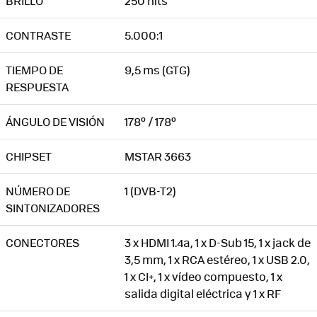
BRILLO
250 nits
CONTRASTE
5.000:1
TIEMPO DE
9,5 ms (GTG)
RESPUESTA
ÁNGULO DE VISIÓN
178º / 178º
CHIPSET
MSTAR 3663
NÚMERO DE
1 (DVB-T2)
SINTONIZADORES
CONECTORES
3 x HDMI 1.4a, 1 x D-Sub 15, 1 x jack de
3,5 mm, 1 x RCA estéreo, 1 x USB 2.0,
1 x CI+, 1 x vídeo compuesto, 1 x
salida digital eléctrica y 1 x RF