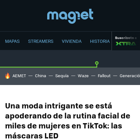
Suscríbete a
MAPAS
STREAMERS
VIVIENDA
HISTORIA
HOY SE HABLA DE
AEMET
China
Sequía
Waze
Fallout
Generació
Una moda intrigante se está
apoderando de la rutina facial de
miles de mujeres en TikTok: las
máscaras LED