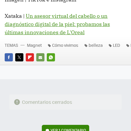
Xataka |
Un asesor virtual del cabello o un
diagnóstico digital de la piel: probamos las
últimas innovaciones de L'Oreal
TEMAS
Magnet
Cómo vivimos
belleza
LED
FACEBOOK
TWITTER
FLIPBOARD
E-
WHATSAPP
MAIL
Comentarios cerrados
VER
1 COMENTARIO