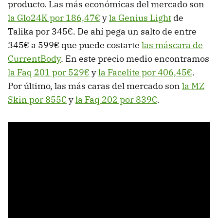
producto. Las más económicas del mercado son
la Glo24K por 186,47€
y
la Genius Light
de
Talika por 345€. De ahí pega un salto de entre
345€ a 599€ que puede costarte
las máscara de
CurrentBody
. En este precio medio encontramos
la Faq 201 por 529€
y
la Facelite por 406,45€
.
Por último, las más caras del mercado son
la MZ
Skin por 855€
y
la Faq 202 por 839€
.