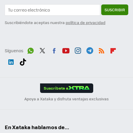
SUSCRIBIR
Suscribiéndote aceptas nuestra
política de privacidad
Síguenos
Wh
Twit
Fac
You
Inst
Tele
RSS
Flip
ats
ter
ebo
tub
agr
gra
boa
Link
Tikt
App
ok
e
am
m
rd
edI
ok
Suscríbete a
n
Apoya a Xataka y disfruta ventajas exclusivas
En Xataka hablamos de...