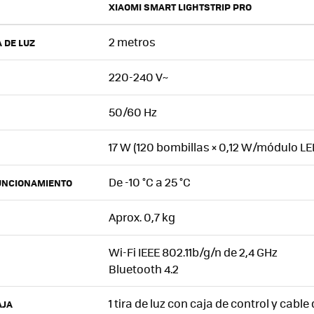
XIAOMI SMART LIGHTSTRIP PRO
2 metros
A DE LUZ
220-240 V~
50/60 Hz
17 W (120 bombillas × 0,12 W/módulo LE
De -10 °C a 25 °C
UNCIONAMIENTO
Aprox. 0,7 kg
Wi-Fi IEEE 802.11b/g/n de 2,4 GHz
Bluetooth 4.2
1 tira de luz con caja de control y cable
AJA