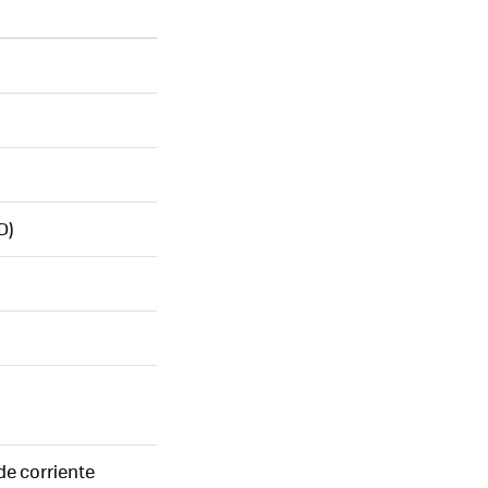
D)
 de corriente