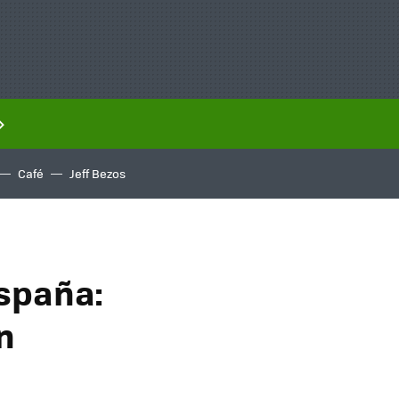
Café
Jeff Bezos
España:
n