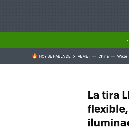
HOY SE HABLA DE
AEMET
China
Waze
La tira 
flexible
ilumina