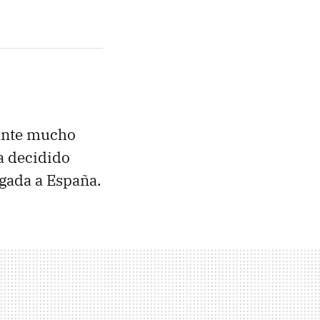
ante mucho
a decidido
egada a España.