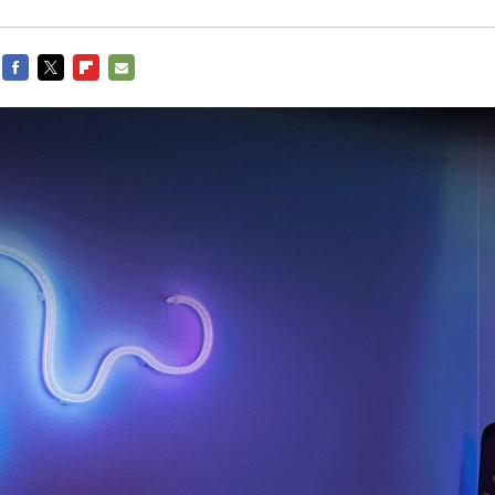
FACEBOOK
TWITTER
FLIPBOARD
E-
MAIL