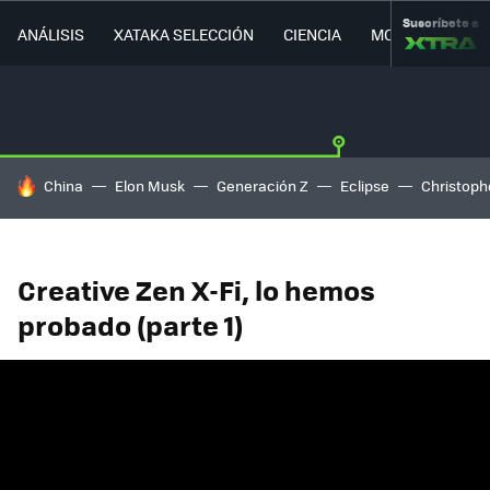
Suscríbete a
ANÁLISIS
XATAKA SELECCIÓN
CIENCIA
MOVILIDAD
HOY SE HABLA DE
China
Elon Musk
Generación Z
Eclipse
Christoph
Creative Zen X-Fi, lo hemos
probado (parte 1)