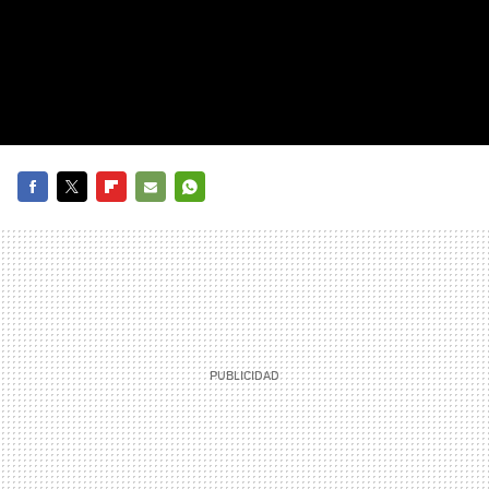
FACEBOOK
TWITTER
FLIPBOARD
E-
WHATSAPP
MAIL