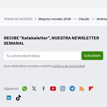
TEMAS DE INTERÉS
Mejores moviles 2026
Claude
Androi
RECIBE "Xatakaletter", NUESTRA NEWSLETTER
SEMANAL
SUSCRIBIR
Suscribiéndote aceptas nuestra
política de privacidad
Síguenos
Wh
Twit
Fac
You
Inst
Tele
RSS
Flip
ats
ter
ebo
tub
agr
gra
boa
Link
Tikt