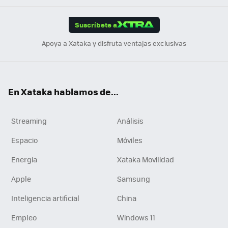
App
ok
e
am
m
rd
edI
ok
Suscríbete a
n
Apoya a Xataka y disfruta ventajas exclusivas
En Xataka hablamos de...
Streaming
Análisis
Espacio
Móviles
Energía
Xataka Movilidad
Apple
Samsung
Inteligencia artificial
China
Empleo
Windows 11