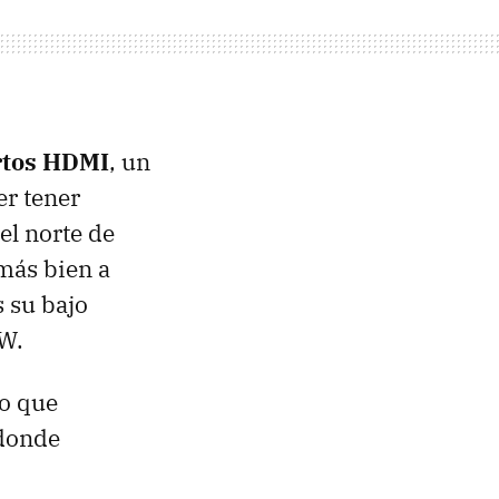
rtos HDMI
, un
er tener
el norte de
 más bien a
 su bajo
W.
go que
 donde