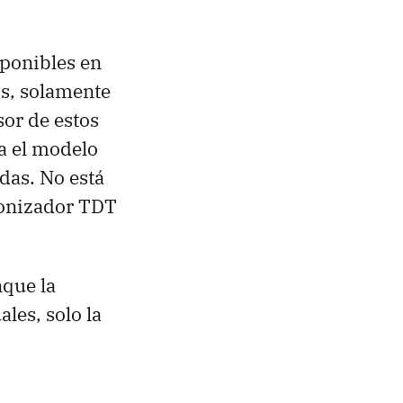
sponibles en
s, solamente
or de estos
a el modelo
das. No está
tonizador TDT
que la
les, solo la