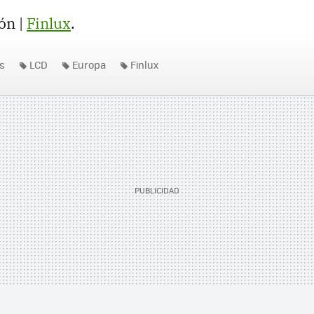
ón |
Finlux
.
es
LCD
Europa
Finlux