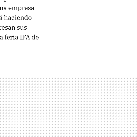
una empresa
tá haciendo
resan sus
a feria IFA de