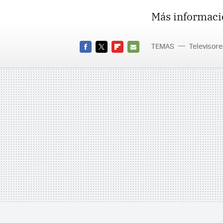
Más informaci
TEMAS
Televisor
FACEBOOK
TWITTER
FLIPBOARD
E-
MAIL