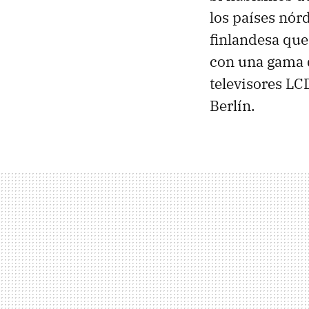
los países nór
finlandesa que
con una gama d
televisores LC
Berlín.