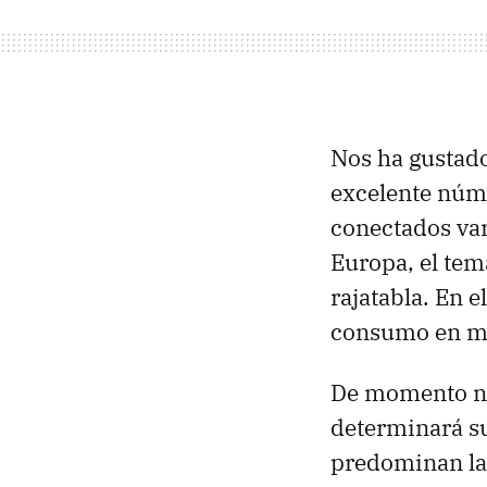
Nos ha gustado
excelente núme
conectados var
Europa, el tem
rajatabla. En e
consumo en mo
De momento no
determinará s
predominan las