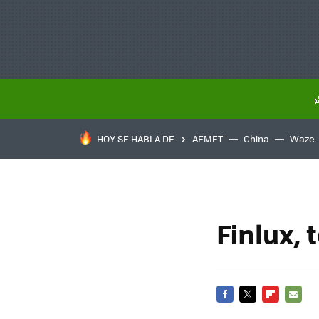
HOY SE HABLA DE
AEMET
China
Waze
Finlux,
FACEBOOK
TWITTER
FLIPBOARD
E-