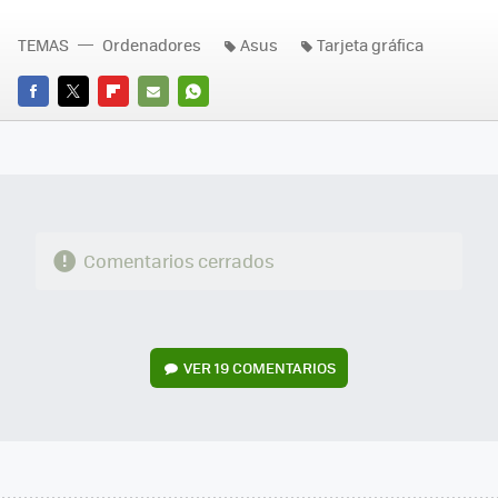
TEMAS
Ordenadores
Asus
Tarjeta gráfica
FACEBOOK
TWITTER
FLIPBOARD
E-
WHATSAPP
MAIL
Comentarios cerrados
VER
19 COMENTARIOS