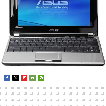
FACEBOOK
TWITTER
FLIPBOARD
E-
WHATSAPP
MAIL