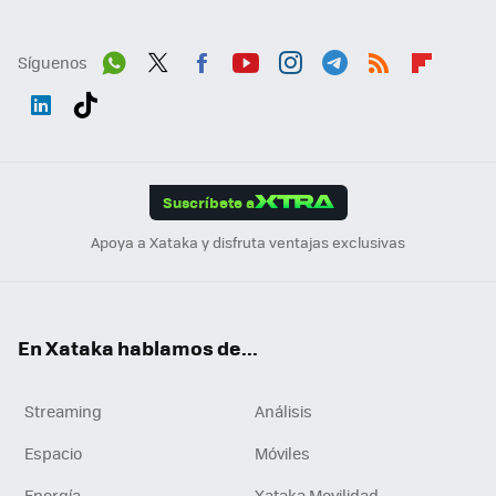
Síguenos
Wh
Twit
Fac
You
Inst
Tele
RSS
Flip
ats
ter
ebo
tub
agr
gra
boa
Link
Tikt
App
ok
e
am
m
rd
edI
ok
Suscríbete a
n
Apoya a Xataka y disfruta ventajas exclusivas
En Xataka hablamos de...
Streaming
Análisis
Espacio
Móviles
Energía
Xataka Movilidad