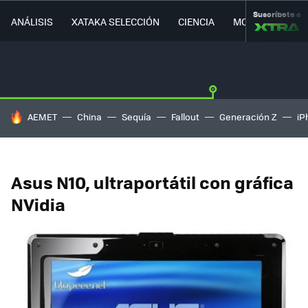
Suscríbete a
ANÁLISIS
XATAKA SELECCIÓN
CIENCIA
MOVILIDAD
HOY SE HABLA DE
AEMET
China
Sequía
Fallout
Generación Z
iP
Asus N10, ultraportátil con gráfica
NVidia