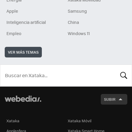
Apple
Samsung
Inteligencia artificial
China
Empleo
Windows 11
VER MÁS TEMAS
BUSCA
SUBIR
Xataka
Xataka Móvil
Applesfera
Xataka Smart Home