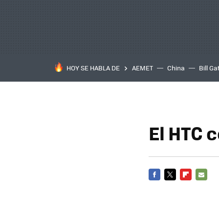
HOY SE HABLA DE
AEMET
China
Bill Ga
El HTC 
FACEBOOK
TWITTER
FLIPBOARD
E-
MAIL