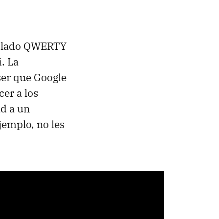
clado
QWERTY
. La
 ser que Google
er a los
d a un
jemplo, no les