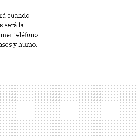
ndrá cuando
s
será la
imer teléfono
rasos y humo,