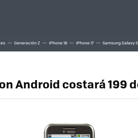
tes
Generación Z
iPhone 18
iPhone 17
Samsung Galaxy 
con Android costará 199 d