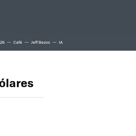
S26
Café
Jeff Bezos
IA
ólares