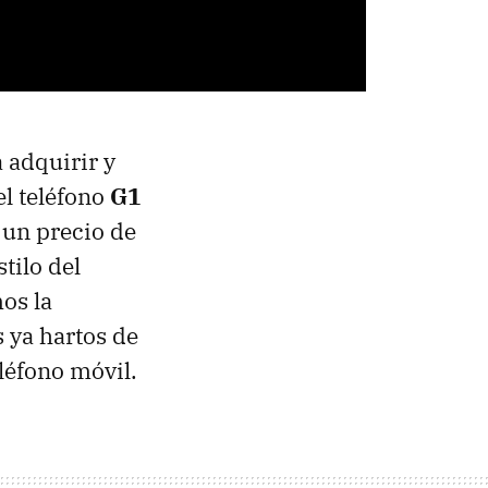
 adquirir y
el teléfono
G1
 un precio de
tilo del
os la
 ya hartos de
eléfono móvil.