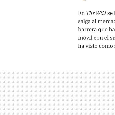
En
The WSJ
se 
salga al merca
barrera que ha
móvil con el s
ha visto como