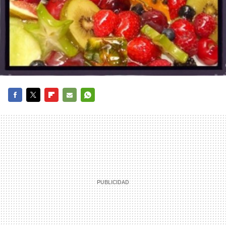
FACEBOOK
TWITTER
FLIPBOARD
E-
WHATSAPP
MAIL