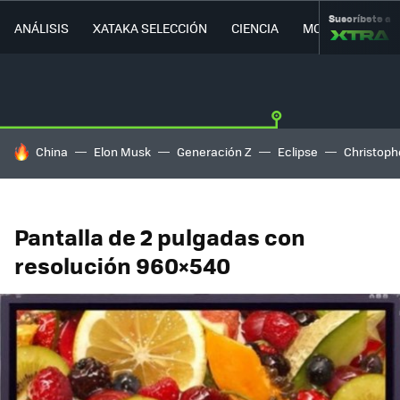
Suscríbete a
ANÁLISIS
XATAKA SELECCIÓN
CIENCIA
MOVILIDAD
HOY SE HABLA DE
China
Elon Musk
Generación Z
Eclipse
Christoph
Pantalla de 2 pulgadas con
resolución 960×540