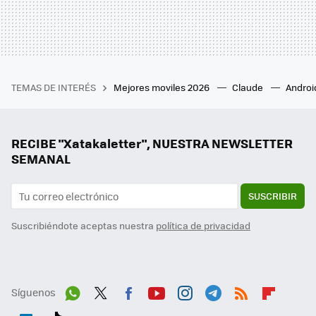
TEMAS DE INTERÉS
Mejores moviles 2026
Claude
Androi
RECIBE "Xatakaletter", NUESTRA NEWSLETTER
SEMANAL
SUSCRIBIR
Suscribiéndote aceptas nuestra
política de privacidad
Síguenos
Wh
Twit
Fac
You
Inst
Tele
RSS
Flip