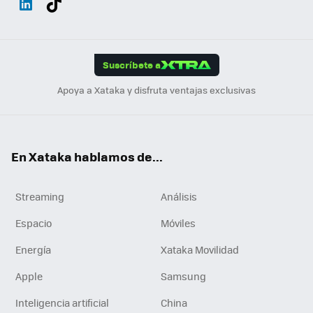
ats
ter
ebo
tub
agr
gra
boa
Link
Tikt
App
ok
e
am
m
rd
edI
ok
Suscríbete a
n
Apoya a Xataka y disfruta ventajas exclusivas
En Xataka hablamos de...
Streaming
Análisis
Espacio
Móviles
Energía
Xataka Movilidad
Apple
Samsung
Inteligencia artificial
China