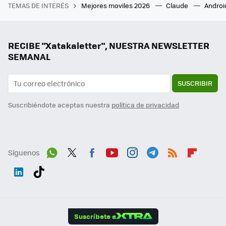
TEMAS DE INTERÉS
Mejores moviles 2026
Claude
Androi
RECIBE "Xatakaletter", NUESTRA NEWSLETTER
SEMANAL
SUSCRIBIR
Suscribiéndote aceptas nuestra
política de privacidad
Síguenos
Wh
Twit
Fac
You
Inst
Tele
RSS
Flip
ats
ter
ebo
tub
agr
gra
boa
Link
Tikt
App
ok
e
am
m
rd
edI
ok
Suscríbete a
n