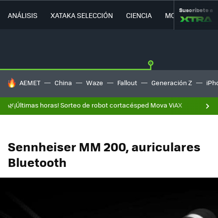
Suscríbete a
ANÁLISIS
XATAKA SELECCIÓN
CIENCIA
MOVILIDAD
HOY SE HABLA DE
AEMET
China
Waze
Fallout
Generación Z
iPh
🌿¡Últimas horas! Sorteo de robot cortacésped Mova ViAX
Sennheiser MM 200, auriculares
Bluetooth