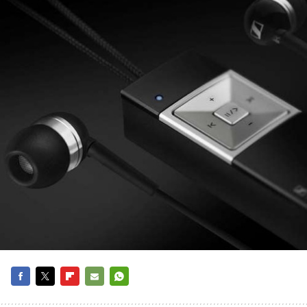
FACEBOOK
TWITTER
FLIPBOARD
E-
WHATSAPP