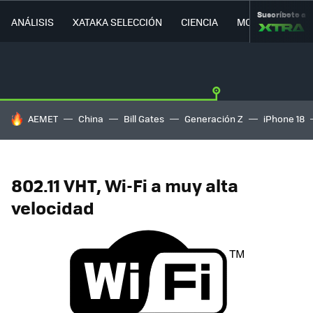
Suscríbete a
ANÁLISIS
XATAKA SELECCIÓN
CIENCIA
MOVILIDAD
HOY SE HABLA DE
AEMET
China
Bill Gates
Generación Z
iPhone 18
802.11 VHT, Wi-Fi a muy alta
velocidad