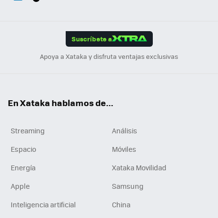
ats
ter
ebo
tub
agr
gra
boa
Link
Tikt
App
ok
e
am
m
rd
edI
ok
Suscríbete a
n
Apoya a Xataka y disfruta ventajas exclusivas
En Xataka hablamos de...
Streaming
Análisis
Espacio
Móviles
Energía
Xataka Movilidad
Apple
Samsung
Inteligencia artificial
China