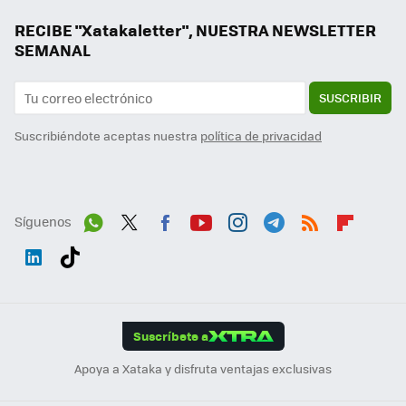
RECIBE "Xatakaletter", NUESTRA NEWSLETTER
SEMANAL
SUSCRIBIR
Suscribiéndote aceptas nuestra
política de privacidad
Síguenos
Wh
Twit
Fac
You
Inst
Tele
RSS
Flip
ats
ter
ebo
tub
agr
gra
boa
Link
Tikt
App
ok
e
am
m
rd
edI
ok
Suscríbete a
n
Apoya a Xataka y disfruta ventajas exclusivas