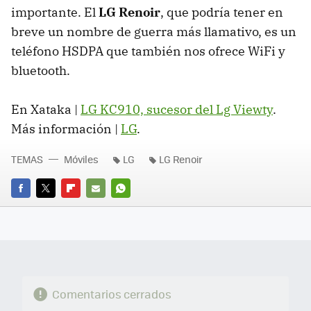
importante. El
LG Renoir
, que podría tener en
breve un nombre de guerra más llamativo, es un
teléfono
HSDPA
que también nos ofrece WiFi y
bluetooth.
En Xataka |
LG KC910, sucesor del Lg Viewty
.
Más información |
LG
.
TEMAS
Móviles
LG
LG Renoir
FACEBOOK
TWITTER
FLIPBOARD
E-
WHATSAPP
MAIL
Comentarios cerrados