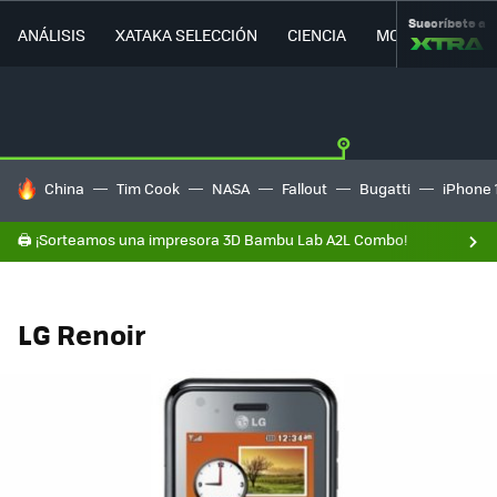
Suscríbete a
ANÁLISIS
XATAKA SELECCIÓN
CIENCIA
MOVILIDAD
HOY SE HABLA DE
China
Tim Cook
NASA
Fallout
Bugatti
iPhone 
🖨️ ¡Sorteamos una impresora 3D Bambu Lab A2L Combo!
LG Renoir