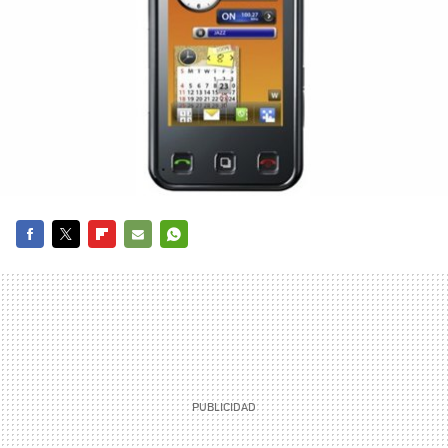
FACEBOOK
TWITTER
FLIPBOARD
E-
WHATSAPP
MAIL