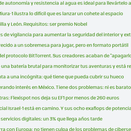
e autonomía y resistencia al agua es ideal para llevártelo a
Miura-1 ilustra lo difícil que es lanzar un cohete al espacio
illa y León. Requisitos: ser premio Nobel
 de vigilancia para aumentar la seguridad del interior y ex
arecido a un sobremesa para jugar, pero en formato portátil
el protocolo BitTorrent. Sus creadores acaban de "apagarl
e una batería brutal para monitorizar tus aventuras y está
renta a una incógnita: qué tiene que pueda cubrir su hueco
rando interés en México. Tiene dos problemas: ni es barato
xtras: Flexispot nos deja su EF1 por menos de 260 euros
cial Israel-1 está en camino. Y sus ocho exaflops de potenci
 servicios digitales: un 3% que llega años tarde
ra con Europa: no tienen culpa de los problemas de cibers