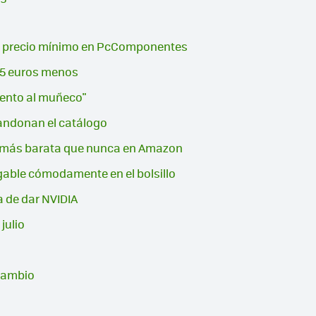
z a precio mínimo en PcComponentes
115 euros menos
mento al muñeco"
bandonan el catálogo
tá más barata que nunca en Amazon
egable cómodamente en el bolsillo
a de dar NVIDIA
julio
 cambio