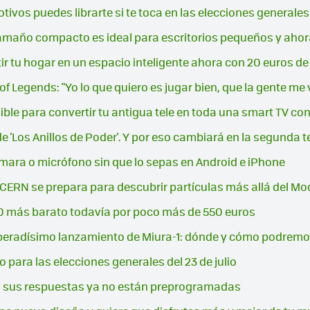
ivos puedes librarte si te toca en las elecciones generales d
amaño compacto es ideal para escritorios pequeños y ah
ir tu hogar en un espacio inteligente ahora con 20 euros de
 Legends: "Yo lo que quiero es jugar bien, que la gente me 
ble para convertir tu antigua tele en toda una smart TV co
de 'Los Anillos de Poder'. Y por eso cambiará en la segunda
ara o micrófono sin que lo sepas en Android e iPhone
l CERN se prepara para descubrir partículas más allá del M
050 más barato todavía por poco más de 550 euros
speradísimo lanzamiento de Miura-1: dónde y cómo podremo
o para las elecciones generales del 23 de julio
A: sus respuestas ya no están preprogramadas