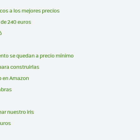
icos a los mejores precios
 de 240 euros
ó
ento se quedan a precio mínimo
para construirlas
to en Amazon
abras
r nuestro iris
euros