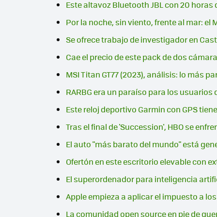
Este altavoz Bluetooth JBL con 20 horas d
Por la noche, sin viento, frente al mar: el 
Se ofrece trabajo de investigador en Cast
Cae el precio de este pack de dos cámaras
MSI Titan GT77 (2023), análisis: lo más p
RARBG era un paraíso para los usuarios d
Este reloj deportivo Garmin con GPS tien
Tras el final de 'Succession', HBO se enf
El auto "más barato del mundo" está gene
Ofertón en este escritorio elevable con e
El superordenador para inteligencia artifi
Apple empieza a aplicar el impuesto a los
La comunidad open source en pie de guer