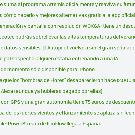
e suma al programa Artemis oficialmente y reaviva su futur
 cómo hacerlo y mejores alternativas gratis a la app oficia
ª generación y pantalla con resolución WQXGA+ tiene un des
ecotec podrás sobrellevar las altas temperaturas del vera
de datos sensibles. El Autopilot vuelve a ser el gran señalad
incipal sospecha: alguien estaba entrenando a una IA
a: de momento sólo disponible para iPhone
que los "hombres de Flores" desaparecieron hace 12.000 a
Alexa (aunque ya hubieras pagado por ellas)
nte con GPS y una gran autonomía tiene 75 euros de descuent
lpa de los fuertes vientos y el lanzamiento se aplaza sin fec
ible: PowerStream de EcoFlow llega a España