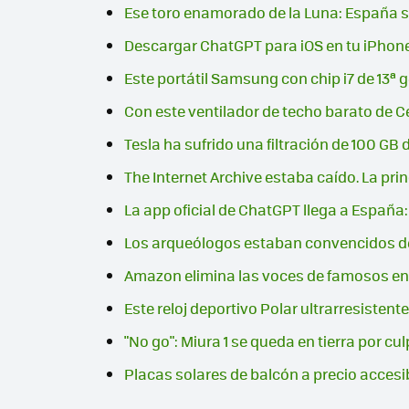
Ese toro enamorado de la Luna: España s
Descargar ChatGPT para iOS en tu iPhone:
Este portátil Samsung con chip i7 de 13
Con este ventilador de techo barato de C
Tesla ha sufrido una filtración de 100 GB 
The Internet Archive estaba caído. La pr
La app oficial de ChatGPT llega a Españ
Los arqueólogos estaban convencidos de 
Amazon elimina las voces de famosos en 
Este reloj deportivo Polar ultrarresiste
"No go": Miura 1 se queda en tierra por cu
Placas solares de balcón a precio acces