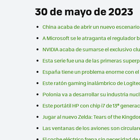
30 de mayo de 2023
China acaba de abrir un nuevo escenario e
A Microsoft se le atraganta el regulador b
NVIDIA acaba de sumarse el exclusivo club
Esta serie fue una de las primeras superp
España tiene un problema enorme con el
Este ratón gaming inalámbrico de Logit
Polonia va a desarrollar su industria nucl
Este portátil HP con chip i7 de 13ª gene
Jugar al nuevo Zelda: Tears of the King
Las ventanas de los aviones son circular
El coche eléctrico frena sin necesidad de 