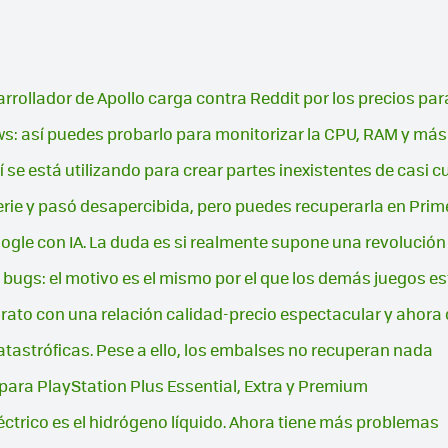
rrollador de Apollo carga contra Reddit por los precios para 
ws: así puedes probarlo para monitorizar la CPU, RAM y más
í se está utilizando para crear partes inexistentes de casi 
serie y pasó desapercibida, pero puedes recuperarla en Prim
le con IA. La duda es si realmente supone una revolución
si bugs: el motivo es el mismo por el que los demás juegos 
rato con una relación calidad-precio espectacular y ahor
tastróficas. Pese a ello, los embalses no recuperan nada
 para PlayStation Plus Essential, Extra y Premium
léctrico es el hidrógeno líquido. Ahora tiene más problemas