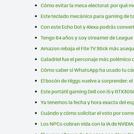
Cómo evitar la mesa electoral: por qué mot
Este teclado mecánico para gaming de t
Con este Echo Dot y Alexa podrás convert
Tengo 64 años y soy streamer de League of
Amazon rebaja el Fite TV Stick más asequi
Galadriel fue el personaje más polémico 
Cómo saber si WhatsApp ha usado tu cám
El bosón de Higgs vuelve a sorprender: e
Este portátil gaming Dell con i5 y RTX3
Ya tenemos la fecha y hora exacta del e
Cuándo y cómo solicitar el voto por corre
Los NPCs cobran vida con la IA de NVIDI