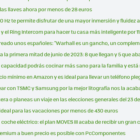
 las llaves ahora por menos de 28 euros
0 Hz te permite disfrutar de una mayor inmersión y fluide
 y el Ring Intercom para hacer tu casa más inteligente por 
creado unos españoles: "Warhall es un gancho, un comple
la primera mitad de junio de 2023: 8 que llegan y 5 que a
an capacidad podrás cocinar más sano para la familia y es
cio mínimo en Amazon y es ideal para llevar un teléfono pl
lear con TSMC y Samsung por la mejor litografía nos la acab
era o planeas un viaje en las elecciones generales del 23 de 
o ideal para las vacaciones por menos de 430 euros
coche eléctrico: el plan MOVES III acaba de recibir un gran
premium a buen precio es posible con PcComponentes