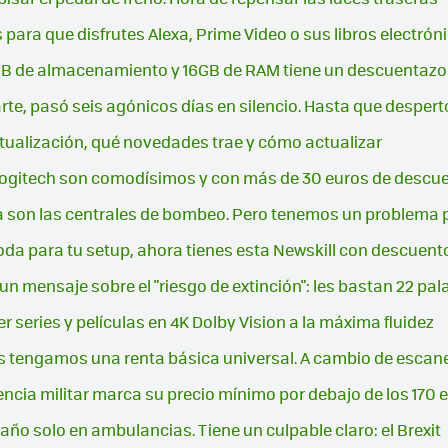
para que disfrutes Alexa, Prime Video o sus libros electrón
GB de almacenamiento y 16GB de RAM tiene un descuentazo
arte, pasó seis agónicos días en silencio. Hasta que despert
tualización, qué novedades trae y cómo actualizar
Logitech son comodísimos y con más de 30 euros de descu
da son las centrales de bombeo. Pero tenemos un problema 
oda para tu setup, ahora tienes esta Newskill con descuen
n mensaje sobre el "riesgo de extinción": les bastan 22 pal
er series y películas en 4K Dolby Vision a la máxima fluidez
tengamos una renta básica universal. A cambio de escanea
tencia militar marca su precio mínimo por debajo de los 170 
ño solo en ambulancias. Tiene un culpable claro: el Brexit