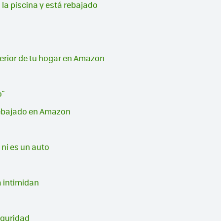
 la piscina y está rebajado
terior de tu hogar en Amazon
o"
 rebajado en Amazon
 ni es un auto
a intimidan
eguridad