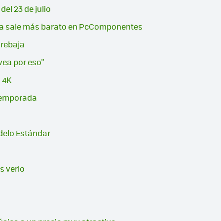
el 23 de julio
ora sale más barato en PcComponentes
 rebaja
vea por eso"
n 4K
 temporada
odelo Estándar
s verlo