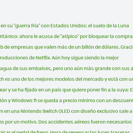
n su "guerra fría" con Estados Unidos: el suelo de la Luna
ritánico: ahora le acusa de "atípico" por bloquear la compra
 de empresas que valen más de un billón de dólares. Gracias
roducciones de Netflix. Aún hoy sigue siendo la mejor
 agua de sus embalses, pero uno aún más grande con sus a
ech es uno de los mejores modelos del mercado y está con
ear y se ha fijado en un país que quiere poner fin a la suya:
ración y Windows 11 se queda a precio mínimo con un descue
dom en una Nintendo Switch OLED con diseño exclusivo sale
es por un motivo. Dos accidentes aéreos fueron necesarios
pisar el pedal de freno. Hora de repensar las luces traseras