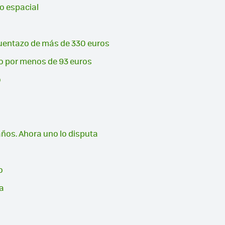
o espacial
l
cuentazo de más de 330 euros
no por menos de 93 euros
o
ños. Ahora uno lo disputa
o
ha