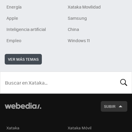
Energía
Xataka Movilidad
Apple
Samsung
Inteligencia artificial
China
Empleo
Windows 11
VER MÁS TEMAS
BUSCA
SUBIR
Xataka
Xataka Móvil