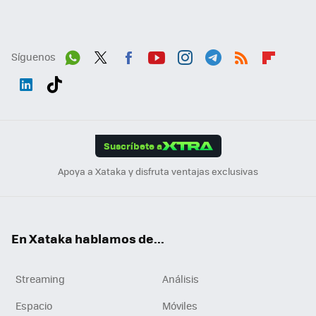
Síguenos
Wh
Twit
Fac
You
Inst
Tele
RSS
Flip
ats
ter
ebo
tub
agr
gra
boa
Link
Tikt
App
ok
e
am
m
rd
edI
ok
Suscríbete a
n
Apoya a Xataka y disfruta ventajas exclusivas
En Xataka hablamos de...
Streaming
Análisis
Espacio
Móviles