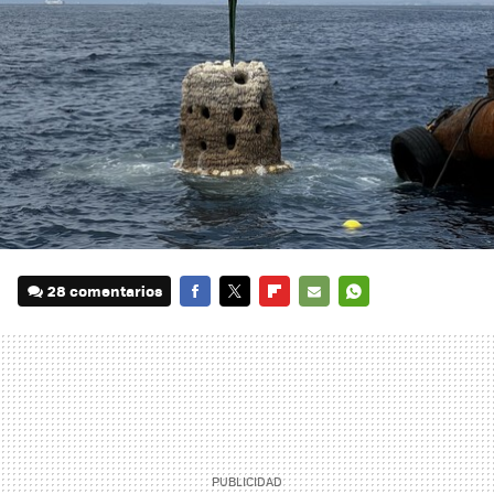
28 comentarios
FACEBOOK
TWITTER
FLIPBOARD
E-
WHATSAPP
MAIL