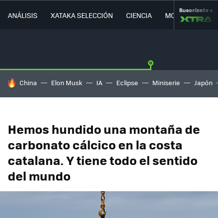
Suscríbete a
ANÁLISIS
XATAKA SELECCIÓN
CIENCIA
MOVILIDAD
HOY SE HABLA DE
China
Elon Musk
IA
Eclipse
Miniserie
Japón
Hemos hundido una montaña de
carbonato cálcico en la costa
catalana. Y tiene todo el sentido
del mundo