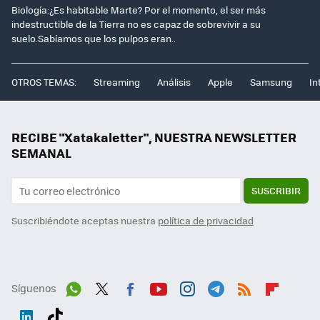
Biología:¿Es habitable Marte? Por el momento, el ser más
indestructible de la Tierra no es capaz de sobrevivir a su
suelo.Sabíamos que los pulpos eran..
OTROS TEMAS:
Streaming
Análisis
Apple
Samsung
In
RECIBE "Xatakaletter", NUESTRA NEWSLETTER
SEMANAL
SUSCRIBIR
Suscribiéndote aceptas nuestra
política de privacidad
Síguenos
Wh
Twit
Fac
You
Inst
Tele
RSS
Flip