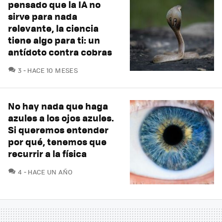
pensado que la IA no
sirve para nada
relevante, la ciencia
tiene algo para ti: un
antídoto contra cobras
COMENTARIOS
3
HACE 10 MESES
No hay nada que haga
azules a los ojos azules.
Si queremos entender
por qué, tenemos que
recurrir a la física
COMENTARIOS
4
HACE UN AÑO