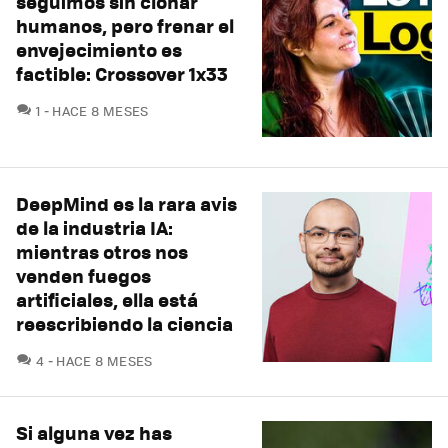
seguimos sin clonar
humanos, pero frenar el
envejecimiento es
factible: Crossover 1x33
COMENTARIOS
1
HACE 8 MESES
DeepMind es la rara avis
de la industria IA:
mientras otros nos
venden fuegos
artificiales, ella está
reescribiendo la ciencia
COMENTARIOS
4
HACE 8 MESES
Si alguna vez has