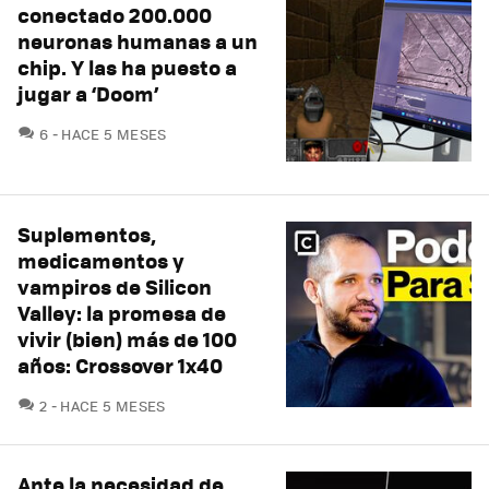
conectado 200.000
neuronas humanas a un
chip. Y las ha puesto a
jugar a ‘Doom’
COMENTARIOS
6
HACE 5 MESES
Suplementos,
medicamentos y
vampiros de Silicon
Valley: la promesa de
vivir (bien) más de 100
años: Crossover 1x40
COMENTARIOS
2
HACE 5 MESES
Ante la necesidad de