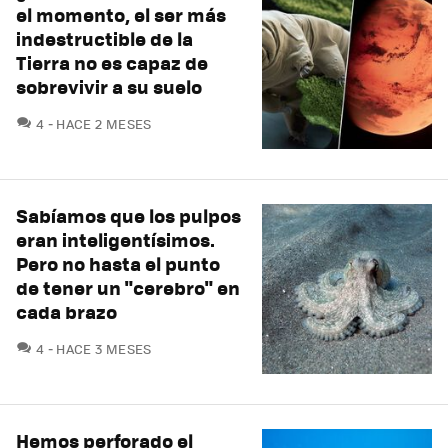
el momento, el ser más
indestructible de la
Tierra no es capaz de
sobrevivir a su suelo
COMENTARIOS
4
HACE 2 MESES
Sabíamos que los pulpos
eran inteligentísimos.
Pero no hasta el punto
de tener un "cerebro" en
cada brazo
COMENTARIOS
4
HACE 3 MESES
Hemos perforado el