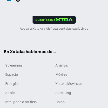
ats
ter
ebo
tub
agr
gra
boa
Link
Tikt
App
ok
e
am
m
rd
edI
ok
Suscríbete a
n
Apoya a Xataka y disfruta ventajas exclusivas
En Xataka hablamos de...
Streaming
Análisis
Espacio
Móviles
Energía
Xataka Movilidad
Apple
Samsung
Inteligencia artificial
China