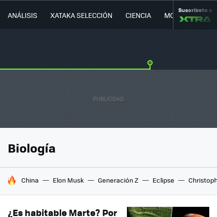
Suscríbete a
ANÁLISIS
XATAKA SELECCIÓN
CIENCIA
MOVILIDAD
Biología
HOY SE HABLA DE
China
Elon Musk
Generación Z
Eclipse
Christop
¿Es habitable Marte? Por