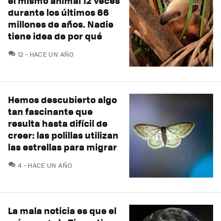
el mismo animal 12 veces
durante los últimos 66
millones de años. Nadie
tiene idea de por qué
COMENTARIOS
12
HACE UN AÑO
Hemos descubierto algo
tan fascinante que
resulta hasta difícil de
creer: las polillas utilizan
las estrellas para migrar
COMENTARIOS
4
HACE UN AÑO
La mala noticia es que el