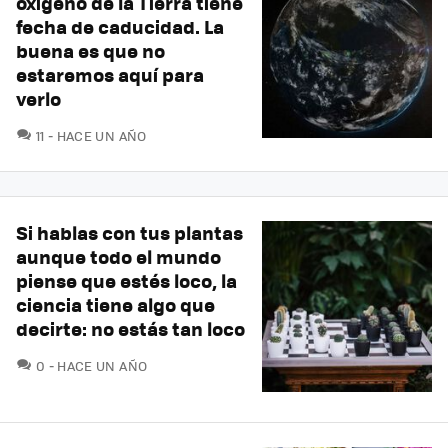
oxígeno de la Tierra tiene
fecha de caducidad. La
buena es que no
estaremos aquí para
verlo
COMENTARIOS
11
HACE UN AÑO
Si hablas con tus plantas
aunque todo el mundo
piense que estés loco, la
ciencia tiene algo que
decirte: no estás tan loco
COMENTARIOS
0
HACE UN AÑO