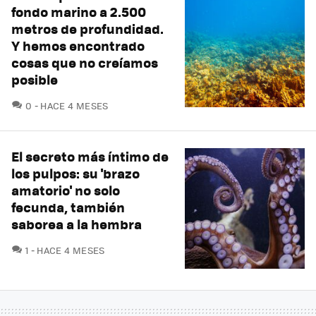
fondo marino a 2.500
metros de profundidad.
Y hemos encontrado
cosas que no creíamos
posible
COMENTARIOS
0
HACE 4 MESES
El secreto más íntimo de
los pulpos: su 'brazo
amatorio' no solo
fecunda, también
saborea a la hembra
COMENTARIOS
1
HACE 4 MESES